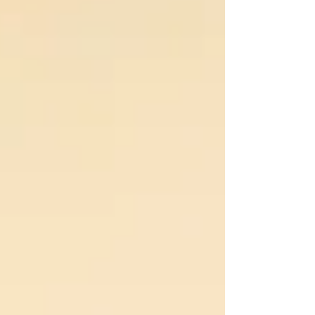
成功した商品でも、そのままでは通用しない
ことも珍しくありません。 ここでは、日本
企業がアメリカ進出を検討する際、最初に確
認しておきたい10項目をご紹介します。