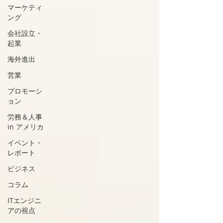
マーケティ
ング
会社設立・
起業
海外進出
営業
プロモーシ
ョン
労務＆人事
in アメリカ
イベント・
レポート
ビジネス
コラム
ITエンジニ
アの視点