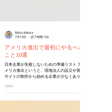
Mitsu Itakura
7月19日
読了時間: 5分
アメリカ進出で最初にやるべき
こと10選
日本企業が失敗しないための準備リスト ア
メリカ進出というと、現地法人の設立や英語
サイトの制作から始める企業が少なくありま
せん。 しかし、本当に最初にやるべきこと
は「誰に、何を、どのように売るのか」を整
理することです。 アメリカは州や地域によ
って文化や市場が大きく異なります。日本で