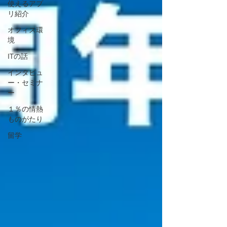
使えるアプ
リ紹介
オフィス環
境
ITの話
インタビュ
ー・セミナ
ー
１％の情熱
ものがたり
留学