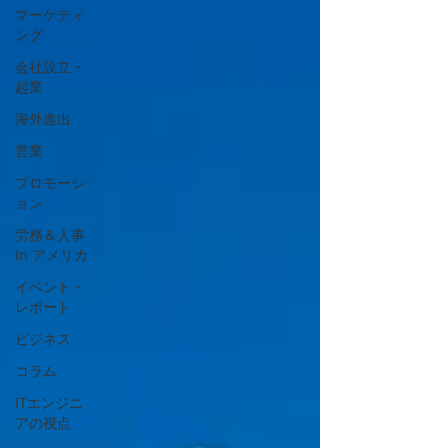
マーケティ
ング
会社設立・
起業
海外進出
営業
プロモーシ
ョン
労務＆人事
in アメリカ
イベント・
レポート
ビジネス
コラム
ITエンジニ
アの視点