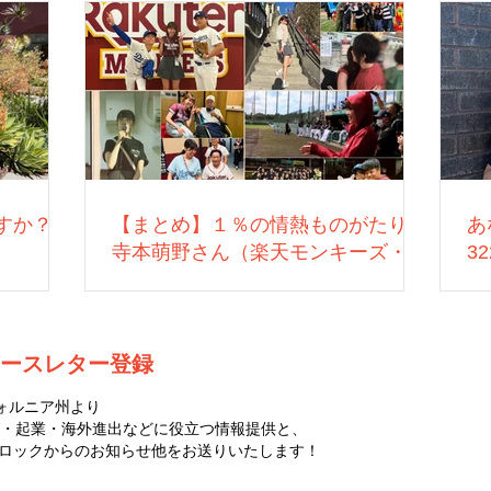
すか？
【まとめ】１％の情熱ものがたり：
あ
寺本萌野さん（楽天モンキーズ・営
3
業）
ースレター登録
ォルニア州より
・起業・海外進出などに役立つ情報提供と、
ゼロハチロックからのお知らせ他をお送りいたします！