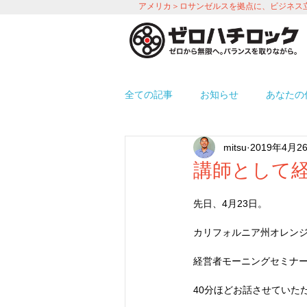
アメリカ＞ロサンゼルスを拠点に、ビジネス
全ての記事
お知らせ
あなたの
mitsu
2019年4月2
プロモーション
労務＆人事 i
講師として
先日、4月23日。
使えるアプリ紹介
オフィス環
カリフォルニア州オレン
経営者モーニングセミナ
40分ほどお話させていた