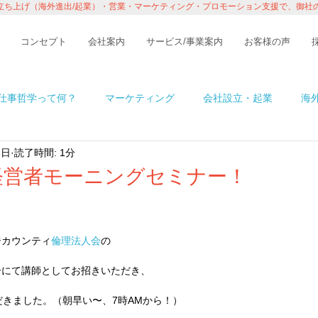
立ち上げ（海外進出/起業）・営業・マーケティング・プロモーション支援で、御社
コンセプト
会社案内
サービス/事業案内
お客様の声
仕事哲学って何？
マーケティング
会社設立・起業
海
6日
読了時間: 1分
n アメリカ
イベント・レポート
ビジネス
コラム
経営者モーニングセミナー！
境
ITの話
インタビュー・セミナー
１％の情熱ものが
ジカウンティ
倫理法人会
の
ーにて講師としてお招きいただき、
だきました。（朝早い〜、7時AMから！）