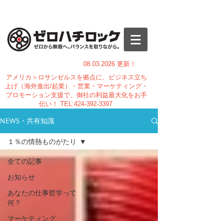
08.03.
2026 更新！
アメリカ＞ロサンゼルスを拠点に、ビジネス立ち
上げ（海外進出/起業）・営業・マーケティング・
プロモーション支援で、御社の利益最大化をお手
伝い！
TEL:
424-392-3397
NEWS・共有知識
１％の情熱ものがたり
全ての記事
お知らせ
あなたの仕事哲学って
何？
マーケティング