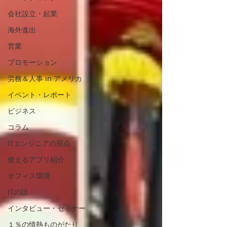
会社設立・起業
海外進出
営業
プロモーション
労務＆人事 in アメリカ
イベント・レポート
ビジネス
コラム
ITエンジニアの視点
使えるアプリ紹介
オフィス環境
ITの話
インタビュー・セミナー
１％の情熱ものがたり