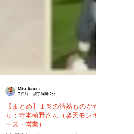
Mitsu Itakura
7 日前
読了時間: 2分
【まとめ】１％の情熱ものがた
り：寺本萌野さん（楽天モンキ