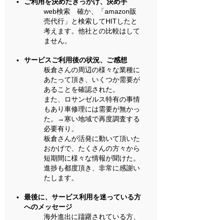
ご利用を決めたきっかけ、決め手
​web検索 確か、「amazon販
売代行」と検索してHITしたと
考えます。他社との比較はして
ません。
サービスご利用後の状況、ご感想
板倉さんの周辺の様々な業種に
あたって頂き、いくつか需要が
あることを確認された。
また、ロサンゼルス特有の事情
もあり車修理には需要が無かっ
た。→寒い地域で再度調査する
必要有り。
板倉さんが活発に動いて頂いた
おかげで、たくさんの方々から
短期間に様々な情報が聞けた。
進捗も都度頂き、非常に感謝い
たします。
最後に、サービス利用を迷っている方
へのメッセージ
海外進出に躊躇されている方、