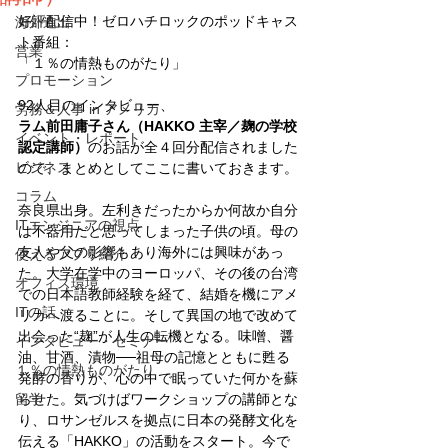
好評配信中！ゼロハチロックのポッドキャス
海外進出
ト番組：
営業
「１％の情熱ものがたり」
プロモーション
92人目のインタビュー、
労務＆人事 in アメリカ
ラム前田庸子さん（HAKKO 主宰／麹の学校 
イベント・レポート
認定講師）
のお話が全４回分配信されました
ビジネス
ので、まとめとしてここに書いておきます。
コラム
奈良県出身。左利きだったからか何故か自分
ITエンジニアの視点
は不器用だと思ってしまった子供の頃。母の
友人や父の影響もあり海外には興味があっ
使えるアプリ紹介
た。大学在学中のヨーロッパ、その後の台湾
オフィス環境
での日本語教師経験を経て、結婚を機にアメ
ITの話
リカへ渡ることに。そして異国の地で改めて
出会った“麹”が人生の転機となる。味噌、醤
インタビュー・セミナー
油、甘酒、漬物──祖母の記憶とともに甦る
１％の情熱ものがたり
発酵の香りが、心の中で眠っていた何かを蘇
留学
らせた。気づけばワークショップの講師とな
り、ロサンゼルスを拠点に日本の発酵文化を
伝える「HAKKO」の活動をスタート。今で