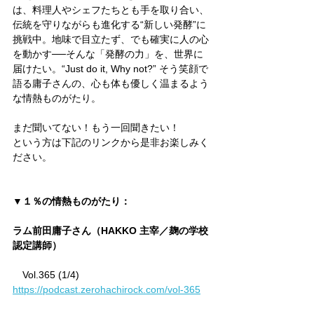
は、料理人やシェフたちとも手を取り合い、
伝統を守りながらも進化する“新しい発酵”に
挑戦中。地味で目立たず、でも確実に人の心
を動かす──そんな「発酵の力」を、世界に
届けたい。“Just do it, Why not?” そう笑顔で
語る庸子さんの、心も体も優しく温まるよう
な情熱ものがたり。
まだ聞いてない！もう一回聞きたい！
という方は下記のリンクから是非お楽しみく
ださい。
▼１％の情熱ものがたり：
ラム前田庸子さん（HAKKO 主宰／麹の学校 
認定講師）
　Vol.365 (1/4)　
https://podcast.zerohachirock.com/vol-365