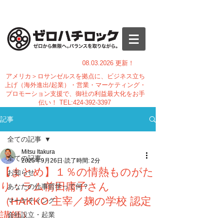
08.03.
2026 更新！
アメリカ＞ロサンゼルスを拠点に、ビジネス立ち
上げ（海外進出/起業）・営業・マーケティング・
プロモーション支援で、御社の利益最大化をお手
伝い！
TEL:
424-392-3397
記事
全ての記事
Mitsu Itakura
全ての記事
2025年9月26日
読了時間: 2分
【まとめ】１％の情熱ものがた
お知らせ
り：ラム前田庸子さん
あなたの仕事哲学って何？
（HAKKO 主宰／麹の学校 認定
マーケティング
講師）
会社設立・起業