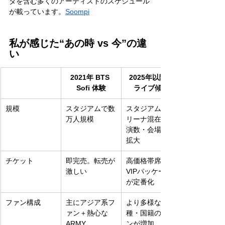
ダを含む多くのアーティストのスケジュール
が載っています。
Soompi
私が感じた“あの時 vs 今”の違
い
2021年 BTS 
2025年以降の
Sofi 体験
ライブ傾向
規模
スタジアムで数
スタジアム・ア
万人規模
リーナ混在、公
演数・会場数が
拡大
チケット
即完売。転売が
高価格帯席・
激しい
VIPパッケージ
が定番化
ファン構成
主にアジア系フ
より多様な人
ァン＋熱心な
種・国籍のファ
ARMY
ンが増加