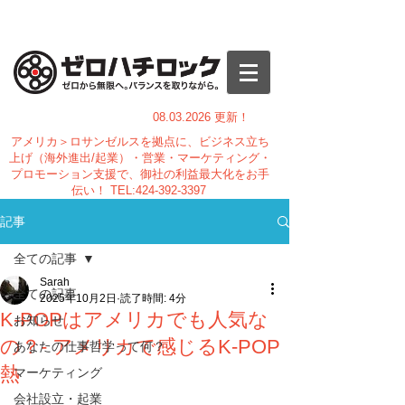
08.03.
2026 更新！
アメリカ＞ロサンゼルスを拠点に、ビジネス立ち
上げ（海外進出/起業）・営業・マーケティング・
プロモーション支援で、御社の利益最大化をお手
伝い！
TEL:
424-392-3397
記事
全ての記事
Sarah
全ての記事
2025年10月2日
読了時間: 4分
K-POPはアメリカでも人気な
お知らせ
の？- アメリカで感じるK-POP
あなたの仕事哲学って何？
熱
マーケティング
会社設立・起業