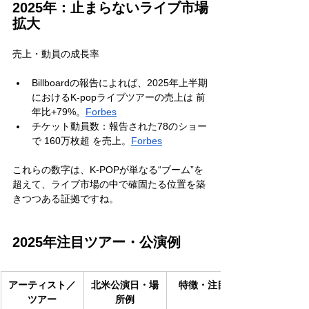
2025年：止まらないライブ市場
拡大
売上・動員の成長率
Billboardの報告によれば、2025年上半期
におけるK-popライブツアーの売上は 前
年比+79%。
Forbes
チケット動員数：報告された78のショー
で 160万枚超 を売上。
Forbes
これらの数字は、K-POPが単なる“ブーム”を
超えて、ライブ市場の中で確固たる位置を築
きつつある証拠ですね。
2025年注目ツアー・公演例
アーティスト／
北米公演日・場
特徴・注目点
ツアー
所例