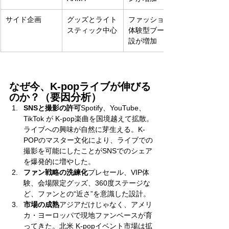
サイド企画
グッズとライト
ファッション・
スティック中心
体験型ブース併
設が増加
なぜ今、K-popライブが伸びる
のか？（要因分析）
SNSと撮影の許可
Spotify、YouTube、
TikTok が K-pop楽曲を国境越えて拡散。
ライブへの興味が自然に芽生える。K-
POPのマスター文化により、ライブでの
撮影を可能にしたことがSNSでのシェア
を爆発的に増やした。
ファン戦略の洗練化
プレセール、VIP体
験、会場限定グッズ、360度ステージな
ど、ファンとの“近さ”を意識した設計。
市場の成熟
アジアだけじゃなく、アメリ
カ・ヨーロッパで現地ファンベースが育
ってきた。北米 K-popイベント市場は拡