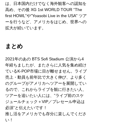
は、日本国内だけでなく海外観客への認知を
高め、その後 XG 1st WORLD TOUR “The 
first HOWL”や"Yoasobi Live in the USA" ツア
ーを行うなど、アメリカをはじめ、世界への
拡大が続いています。
まとめ
2021年のあの BTS Sofi Stadium 公演から4
年経ちましたが、またさらに人気を集め続け
ているK-POP市場に目が離せません。ライブ
売上・動員も前年比で大きく伸び、より多く
のグループがアメリカへツアーを展開してい
るので、これからライブを観に行きたい人、
ツアーを追いたい人には、”ライブ前のスケ
ジュールチェック＋VIP／プレセール申込は
必須”と伝えたいです！
推し活をアメリカでも存分に楽しんでくださ
い！