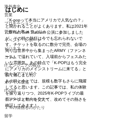
海外進出
はじめに
営業
「K-popって本当にアメリカで人気なの？」
プロモーション
と聞かれることがよくあります。私は2021年
労務＆人事 in アメリカ
にBTSの Sofi Stadium 公演に参加しました
が、その時の熱狂は今でも忘れられないで
イベント・レポート
す。チケットを取るのに数分で完売、会場の
ビジネス
周りは世界中から集まったARMY（ファンネ
ーム）で溢れていて、入場前からフェスみた
コラム
いな雰囲気。あの時点で「K-POPはもう完全
ITエンジニアの視点
にアメリカのメインストリームに来てる」と
使えるアプリ紹介
肌で感じました。
あの時と今とでは、規模も数字もさらに飛躍
オフィス環境
してると思います。この記事では、私の体験
ITの話
を振り返りつつ、2025年K-POPライブの最
インタビュー・セミナー
新データと動向を交えて、改めてその熱さを
検証してみます！
１％の情熱ものがたり
留学