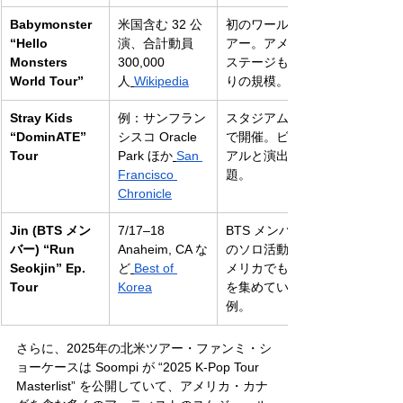
Babymonster 
米国含む 32 公
初のワールドツ
“Hello 
演、合計動員 
アー。アメリカ
Monsters 
300,000
ステージもかな
World Tour”
人
Wikipedia
りの規模。
Stray Kids 
例：サンフラン
スタジアム規模
“DominATE” 
シスコ Oracle 
で開催。ビジュ
Tour
Park ほか
San 
アルと演出が話
Francisco 
題。
Chronicle
Jin (BTS メン
7/17–18 
BTS メンバー
バー) “Run 
Anaheim, CA な
のソロ活動がア
Seokjin” Ep. 
ど
Best of 
メリカでも注目
Tour
Korea
を集めている
例。
さらに、2025年の北米ツアー・ファンミ・シ
ョーケースは Soompi が “2025 K-Pop Tour 
Masterlist” を公開していて、アメリカ・カナ