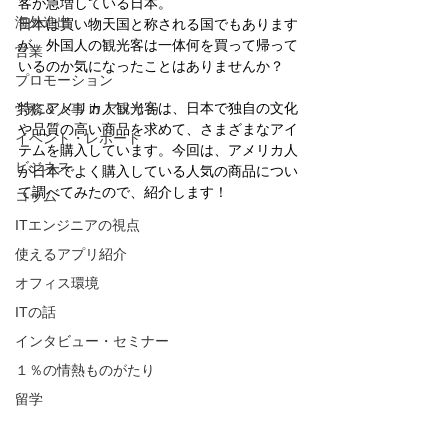
客が急増している日本。
海外進出
日本は買い物天国と称される国でもあります
が、外国人の観光客は一体何を買って帰って
営業
いるのか気になったことはありませんか？
プロモーション
特にアメリカ人観光客は、日本で独自の文化
労務＆人事 in アメリカ
や品質の高い商品を求めて、さまざまなアイ
イベント・レポート
テムを購入しています。今回は、アメリカ人
ビジネス
が日本でよく購入している人気の商品につい
て調べてみたので、紹介します！
コラム
ITエンジニアの視点
使えるアプリ紹介
オフィス環境
ITの話
インタビュー・セミナー
１％の情熱ものがたり
留学