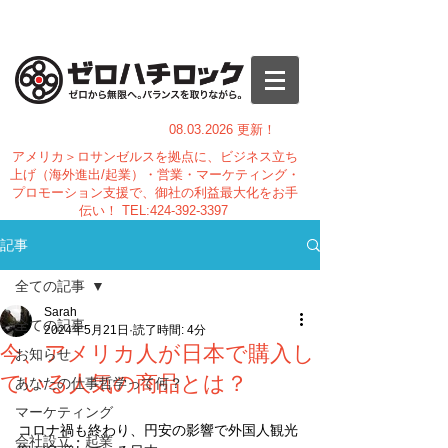
08.03.
2026 更新！
アメリカ＞ロサンゼルスを拠点に、ビジネス立ち
上げ（海外進出/起業）・営業・マーケティング・
プロモーション支援で、御社の利益最大化をお手
伝い！
TEL:
424-392-3397
記事
全ての記事
Sarah
全ての記事
2024年5月21日
読了時間: 4分
今、アメリカ人が日本で購入し
お知らせ
ている人気の商品とは？
あなたの仕事哲学って何？
マーケティング
コロナ禍も終わり、円安の影響で外国人観光
会社設立・起業