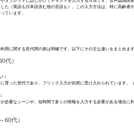
ンやタブレットに話しかけてテキストを入力する方法です。音声認識技
ました（英語も日本語含む他の言語も）。この入力方法は、特に高齢者
なっています。
の利用に関する世代間の差は明確です。以下にその主な違いをまとめま
30代）
い：
共に育った世代であり、フリック入力が自然に受け入れられています。
：
作が必要なシーンや、短時間で多くの情報を入力する必要がある場合に
～60代）