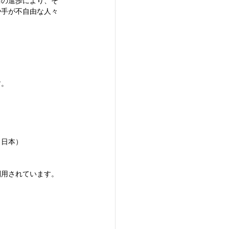
術の進歩により、そ
や手が不自由な人々
す。
（日本）
利用されています。