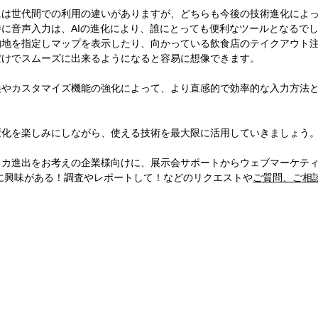
には世代間での利用の違いがありますが、どちらも今後の技術進化によ
に音声入力は、AIの進化により、誰にとっても便利なツールとなるで
的地を指定しマップを表示したり、向かっている飲食店のテイクアウト
だけでスムーズに出来るようになると容易に想像できます。
換やカスタマイズ機能の強化によって、より直感的で効率的な入力方法
変化を楽しみにしながら、使える技術を最大限に活用していきましょう
リカ進出をお考えの企業様向けに、展示会サポートからウェブマーケテ
に興味がある！調査やレポートして！などのリクエストや
ご質問、ご相