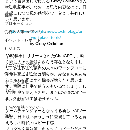
という書き出しで始まる Cloey Callahanさん
海外進出
のこの記事が、わお！と思う内容なので、日
本語にしつつ私の感想を少し交えて共有した
営業
いと思います。
プロモーション
https://www.worklife.news/technology/ai-
労務＆人事 in アメリカ
workplace-tools/
イベント・レポート
by Cloey Callahan
ビジネス
2022年末にリリースされたChatGPTは、瞬
コラム
く間に人々の話題をさらう存在となりまし
ITエンジニアの視点
た。さまざまな業界の人々のワークフローに
使えるアプリ紹介
革命を起こすことは明らか。みなさんもあち
らこちらで耳にする機会が増えたと思いま
オフィス環境
す。実際に仕事で使う人もいるでしょう。し
ITの話
かし仕事で使える無料、または安価のAIツー
ルはこれだけではありません。
インタビュー・セミナー
１％の情熱ものがたり
ゲームチェンジャーとなりうる新しいAIツー
留学
ルが、日々競い合うように登場していると言
えるこの時代のスピード感。
ブログや文章執筆、キャッチコピーなどのア