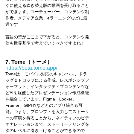
ぐに使える吹き替え版の動画を受け取ること
ができます。ユーチューバー、コンテンツ制
作者、メディア企業、eラーニングなどに最
適です！
言語の壁がここまで下がると、コンテンツ発
信も世界基準で考えていくべきですよね！
7. Tome（トーメ）
：
https://beta.tome.app/
Tomeは、モバイル対応のキャンバス、ドラ
ッグ＆ドロップによる作成、レスポンシブフ
ォーマット、インタラクティブコンテンツな
どAIを駆使したプレゼンテーション作成機能
を融合しています。Figma、Looker、
Framer、GIPHYなどとのアプリ統合も可
能。つまり、プロンプトを入力してストーリ
ーの草稿を得ることから、ネイティブのビデ
オナレーションまで、ストーリーテリングを
次のレベルに引き上げることができるので