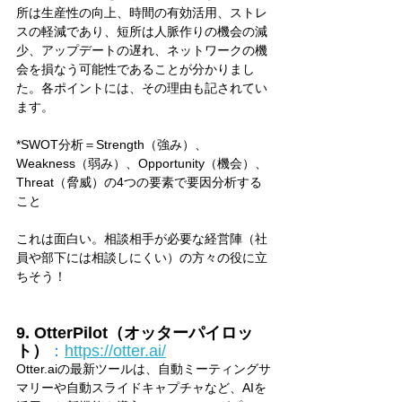
所は生産性の向上、時間の有効活用、ストレ
スの軽減であり、短所は人脈作りの機会の減
少、アップデートの遅れ、ネットワークの機
会を損なう可能性であることが分かりまし
た。各ポイントには、その理由も記されてい
ます。
*SWOT分析＝Strength（強み）、
Weakness（弱み）、Opportunity（機会）、
Threat（脅威）の4つの要素で要因分析する
こと
これは面白い。相談相手が必要な経営陣（社
員や部下には相談しにくい）の方々の役に立
ちそう！
9. OtterPilot（オッターパイロッ
ト）
：
https://otter.ai/
Otter.aiの最新ツールは、自動ミーティングサ
マリーや自動スライドキャプチャなど、AIを