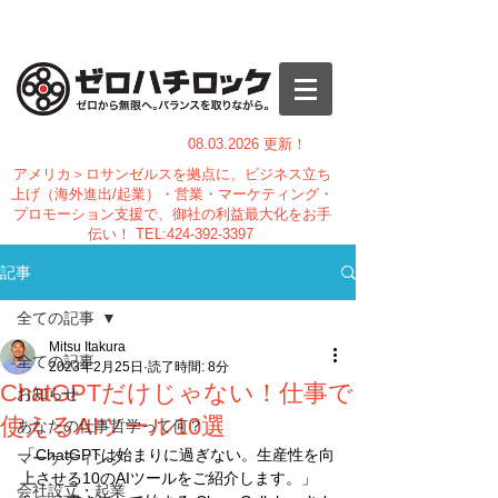
08.03.
2026 更新！
アメリカ＞ロサンゼルスを拠点に、ビジネス立ち
上げ（海外進出/起業）・営業・マーケティング・
プロモーション支援で、御社の利益最大化をお手
伝い！
TEL:
424-392-3397
記事
全ての記事
Mitsu Itakura
全ての記事
2023年2月25日
読了時間: 8分
ChatGPTだけじゃない！仕事で
お知らせ
使えるAIツール10選
あなたの仕事哲学って何？
「ChatGPTは始まりに過ぎない。生産性を向
マーケティング
上させる10のAIツールをご紹介します。」
会社設立・起業