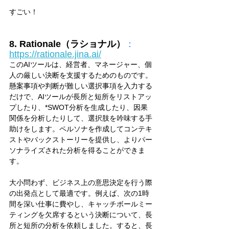
すごい！
8. Rationale（ラショナル）
：
https://rationale.jina.ai/
このAIツールは、経営者、マネージャー、個
人の厳しい決断を支援するためのものです。
懸案事項や判断が難しい選択事項を入力する
だけで、AIツールが長所と短所をリストアッ
プしたり、*SWOT分析を生成したり、因果
関係を分析したりして、選択肢を吟味する手
助けをします。ペルソナを作成してコンテキ
ストやバックストーリーを提供し、よりパー
ソナライズされた分析を得ることができま
す。
大小問わず、ビジネス上の意思決定を行う際
の出発点として最適です。例えば、次の1時
間を深い仕事に費やし、キャッチボールミー
ティングを欠席するという決断について、長
所と短所の分析を依頼しました。すると、長