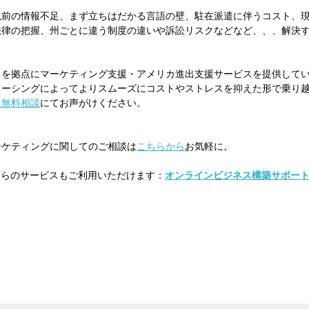
以前の情報不⾜、まず⽴ちはだかる⾔語の壁、駐在派遣に伴うコスト、
法律の把握、州ごとに違う制度の違いや訴訟リスクなどなど、、、解決
スを拠点にマーケティング⽀援・アメリカ進出⽀援サービスを提供して
ソーシングによってよりスムーズにコストやストレスを抑えた形で乗り
に無料相談
にてお声がけください。
ーケティングに関してのご相談は
こちらから
お気軽に。
ちらのサービスもご利用いただけます：
オンラインビジネス構築サポー