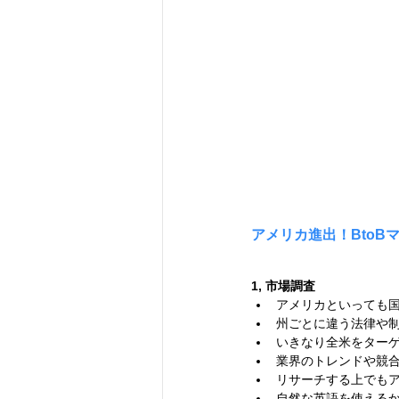
アメリカ進出！Bto
1, 市場調査
アメリカといっても
州ごとに違う法律や
いきなり全⽶をター
業界のトレンドや競
リサーチする上でも
⾃然な英語を使える