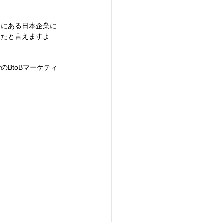
向にある⽇本企業に
ったと⾔えますよ
BtoBマーケティ