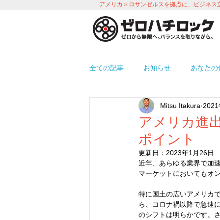
アメリカ＞ロサンゼルスを拠点に、ビジネス
全ての記事
お知らせ
あなたの
Mitsu Itakura
202
プロモーション
労務＆人事 i
アメリカ進出
ポイント
使えるアプリ紹介
オフィス環
更新日：
2023年1月26日
近年、あらゆる業界で加速
マーケットにおいてもオ
特に国⼟の広いアメリカで
ら、コロナ禍以降で急速
のシフトは明らかです。