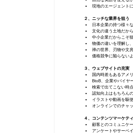
現地のエージェント
２、ニッチな業界を狙う
⽇本企業の持つ様々
⽂化の違う⼟地だか
中⼩企業だからこそ
物価の違いを理解し
禅の世界、刃物や⽂
価格競争に陥らない
３、ウェブサイトの充実
国内時差もあるアメリ
BtoB、企業やバイ
検索で出てこない時点
認知向上はもちろん
イラストや動画を駆
オンラインでのチャ
４、コンテンツマーケテ
顧客とのコミュニケー
アンケートやサーベ