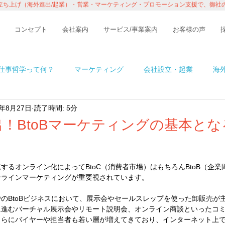
立ち上げ（海外進出/起業）・営業・マーケティング・プロモーション支援で、御社
コンセプト
会社案内
サービス/事業案内
お客様の声
仕事哲学って何？
マーケティング
会社設立・起業
海
1年8月27日
読了時間: 5分
n アメリカ
イベント・レポート
ビジネス
コラム
！BtoBマーケティングの基本と
境
ITの話
インタビュー・セミナー
１％の情熱ものが
するオンライン化によってBtoC（消費者市場）はもちろんBtoB（企
ンラインマーケティングが重要視されています。
のBtoBビジネスにおいて、展⽰会やセールスレップを使った卸販売が
に進むバーチャル展⽰会やリモート説明会、オンライン商談といったコ
さらにバイヤーや担当者も若い層が増えてきており、インターネット上