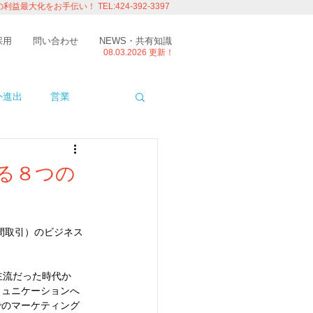
の利益最大化をお手伝い！
TEL:424-392-3397
採用
問い合わせ
NEWS・共有知識
08.03.
2026 更新！
外進出
営業
ITエンジニアの視点
なる８つの
たり
留学
業間取引）のビジネス
主流だった時代か
ミュニケーションへ
でのマーケティング