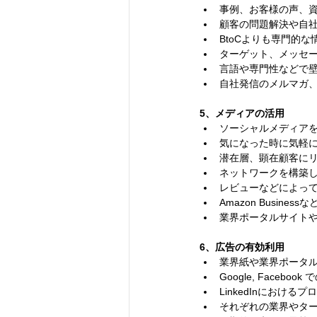
事例、お客様の声、
顧客の問題解決や⾃
BtoCよりも専⾨的
ターゲット、メッセ
⾔語や専⾨性などで
⾃社発信のメルマガ
5、メディアの活⽤
ソーシャルメディアを
気になった時に気軽
潜在層、顕在顧客に
ネットワークを構築
レビューなどによっ
Amazon Busine
業界ポータルサイト
6、広告の有効利⽤
業界紙や業界ポータ
Google, Facebo
LinkedInにおけ
それぞれの業界やタ