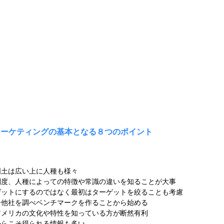
Bマーケティングの基本となる８つのポイント
国⼟は広い上に⼈種も様々
制度、⼈種によっての特徴や常識の違いを知ることが⼤事
ゲットにするのではなく最初はターゲットを絞ることも考慮
合他社を調べベンチマークを作ることから始める
アメリカの⽂化や特性を知っている⽅が断然有利
からこそ得られる情報も多い