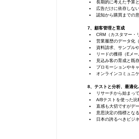
⻑期的に考えた予算
広告だけに依存しな
認知から購買までの
7、顧客管理と育成
CRM（カスタマー・
営業履歴のデータ化
資料請求、サンプル
リードの獲得（Eメー
⾒込み客の育成と既
プロモーションやキ
オンラインコミュニ
8、テストと分析、最適化
リサーチから始まっ
A/Bテストを使った
直感も⼤切ですがデ
意思決定の指標とな
⽇本の誇るべきビジ