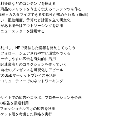
資料提供などのコンテンツを揃える
社商品のメリットをうまく伝えるコンテンツを作る
な情報＋カスタマイズできる柔軟性が求められる（BtoB）
ージ、配信頻度、予算など計画を⽴て明⽂化
壁がある場合はアウトソーシングを活⽤
、ニュースレターを活⽤する
利⽤し、HPで発信した情報を発⾒してもらう
にフォロー、シェアされやすい環境をつくる
リーチしやすい広告を有効的に活⽤
し関連業者とのコネクションを作っていく
て⾃社のプレゼンスを可視化しアピール
ssなどのBtoBマーケットプレイスを活⽤
やコミュニティーでのネットワーキング
ルサイトでの広告やコラボ、プロモーションを企画
ok での広告を最適利⽤
るプロフェッショナル向けの広告を利⽤
ーゲット層を考慮した戦略を実⾏