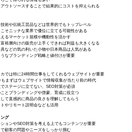
にアウトソースすることで結果的にコストを抑えられる
な技術や伝統⼯芸品などは世界的でもトップレベル
らこそニッチな業界で優位に⽴てる可能性がある
狙えるマーケット規模や機動性を活かす
、富裕層向けの販売が上⼿くできれば利益も⼤きくなる
房具などの気の利いた⼩物や⽇本商品は⼈気がある
ようなブランディング戦略と値付けが重要
カでは特に24時間仕事をしてくれるウェブサイトが重要
ヤーもまずはウェブサイトで情報収集が当たり前の時代
でステージに⽴てない、SEO対策が必須
のことブランディングや啓蒙、育成に役⽴つ
使して直感的に商品の良さを理解してもらう
ットやリモート説明会なども活⽤
ィング
ションやSEO対策を考える上でもコンテンツが重要
イで顧客の問題やニーズをしっかり掴む