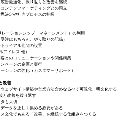
と広告最適化、振り返りと改善を継続
いコンテンツマーケティングとの両⽴
意思決定や社内プロセスの把握
リレーションシップ・マネージメント）の利⽤
（受注はもちろん、やり取りの記録）
やトライアル期間の設置
ルアドレス 他）
存客とのコミュニケーションや関係構築
ャンペーンの企画と実⾏
ケーションの強化（カスタマーサポート）
と改善
てウェブサイト構築や営業⽅法含めなるべく可視化、明⽂化する
⽐較と改善を繰り返す
ータも⼤切
るデータを正しく集める必要がある
ネス⽂化でもある「改善」を継続する仕組みをつくる