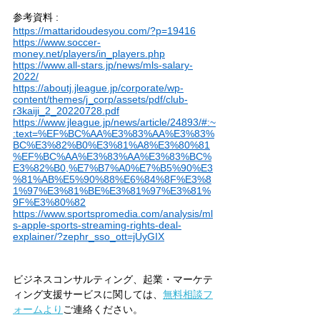
参考資料 : 
https://mattaridoudesyou.com/?p=19416
https://www.soccer-
money.net/players/in_players.php
https://www.all-stars.jp/news/mls-salary-
2022/
https://aboutj.jleague.jp/corporate/wp-
content/themes/j_corp/assets/pdf/club-
r3kaiji_2_20220728.pdf
https://www.jleague.jp/news/article/24893/#:~
:text=%EF%BC%AA%E3%83%AA%E3%83%
BC%E3%82%B0%E3%81%A8%E3%80%81
%EF%BC%AA%E3%83%AA%E3%83%BC%
E3%82%B0,%E7%B7%A0%E7%B5%90%E3
%81%AB%E5%90%88%E6%84%8F%E3%8
1%97%E3%81%BE%E3%81%97%E3%81%
9F%E3%80%82
https://www.sportspromedia.com/analysis/ml
s-apple-sports-streaming-rights-deal-
explainer/?zephr_sso_ott=jUyGIX
ビジネスコンサルティング、起業・マーケテ
ィング支援サービスに関しては、
無料相談フ
ォームより
ご連絡ください。