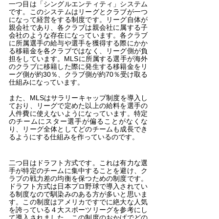
一つ目は「シングルエンティティ」システム
です。このシステムはリーグとクラブが一つ
になって経営をする制度です。リーグ自体が
親会社であり、各クラブは親会社に属する子
会社のような存在になっています。各クラブ
に所属選手の給与や選手を獲得する際にかか
る移籍金を各クラブではなく、リーグ側が負
担をしています。MLSに所属する選手が海外
のクラブに移籍した際に発生する移籍金をリ
ーグ側が約30％、クラブ側が約70％受け取る
仕組みになっています。
また、MLSはサラリーキャップ制度を導入し
ており、リーグで定めた以上の給料を選手の
人件費に使えないようになっています。特定
のチームにスター選手が偏ることがなくな
り、リーグ全体としてどのチームも成長でき
るようにする仕組みを作っているのです。
二つ目はドラフト方式です。これは有力な選
手が特定のチームに集中することを避け、ク
ラブの戦力差の均衡を保つための制度です。
ドラフト方式は日本プロ野球で導入されてい
る制度なので馴染みのある方が多いと思いま
す。この制度はアメリカですでに絶大な人気
を誇っている４大スポーツリーグを参考にし
て導入されました。この制度のおかげでどの