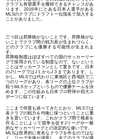
クラブも有望選手を獲得できるチャンスがあ
ります。2016年にとある日本人選手がある
MLSのクラブにドラフト一位指名で加入する
ことがありました。
三つ目は昇降格がないことです。昇降格がな
いことでクラブ間の戦力差が生まれづらく、
どのクラブにも優勝する可能性が生まれま
す。
昇降格制度はほぼすべての国のサッカーリー
グで採用されている制度なので、ないという
ことはサッカーファンとして驚きです。日本
のJリーグではJ１からJ３まであります。し
かし、MLSでは代わりに東地区と西地区で二
つのリーグがあり、各リーグの上位クラブが
戦うMLSカップというもので優勝チームを決
めます。この仕組みも日本プロ野球や四大ス
ポーツに似ています。
ここまで何度も述べてきたとおり、MLSでは
各クラブの戦力を均衡に保つということに重
きを置いています。これがクラブ間で格差を
作ることによって競争を促すJリーグや一般
的なサッカーリーグとの決定的な違いです。
MLSは世界的に有名なクラブを作るのではな
く、リーグ全体が成長し、全てのクラブが盛