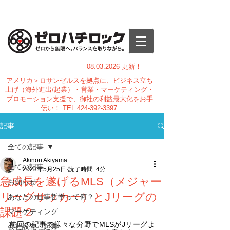
08.03.
2026 更新！
アメリカ＞ロサンゼルスを拠点に、ビジネス立ち
上げ（海外進出/起業）・営業・マーケティング・
プロモーション支援で、御社の利益最大化をお手
伝い！
TEL:
424-392-3397
記事
全ての記事
Akinori Akiyama
全ての記事
2023年5月25日
読了時間: 4分
急成長を遂げるMLS（メジャー
お知らせ
リーグサッカー）とJリーグの
あなたの仕事哲学って何？
課題 2
マーケティング
前回の記事で様々な分野でMLSがJリーグよ
会社設立・起業