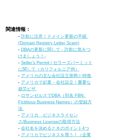
関連情報：
- 
詐欺に注意！ドメイン更新の手紙 
(Domain Registry Letter Scam)
- 
DBAの更新に関して - 詐欺に気をつ
けましょう！-
- 
Seller's Permit / セラーズパーミット
に関して（カリフォルニア州）
- 
アメリカの主な会社設立形態と特徴 
- 
アメリカで起業・会社設立！重要な
就労ビザ 
- 
ロサンゼルスでDBA（別名 FBN: 
Fictitious Business Names）の登録方
法 
- 
アメリカ　ビジネスライセン
ス/Business Licenseの取得方法
- 
会社名を決めるときのポイント4つ
- 
アメリカでビジネスを買う！（企業