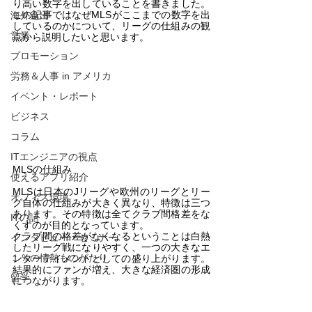
り高い数字を出していることを書きました。
この記事ではなぜMLSがここまでの数字を出
海外進出
しているのかについて、リーグの仕組みの観
営業
点から説明したいと思います。
プロモーション
労務＆人事 in アメリカ
イベント・レポート
ビジネス
コラム
ITエンジニアの視点
MLSの仕組み
使えるアプリ紹介
MLSは日本のJリーグや欧州のリーグとリー
オフィス環境
グ自体の仕組みが大きく異なり、特徴は三つ
あります。その特徴は全てクラブ間格差をな
ITの話
くすのが目的となっています。
クラブ間の格差がなくなるということは白熱
インタビュー・セミナー
したリーグ戦になりやすく、一つの大きなエ
１％の情熱ものがたり
ンターテイメントとしての盛り上がります。
結果的にファンが増え、大きな経済圏の形成
留学
につながります。