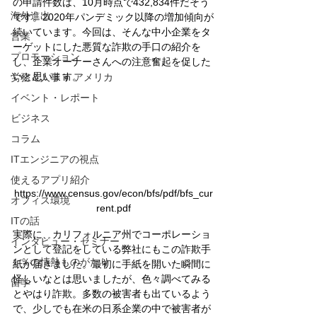
の申請件数は、10月時点で432,834件だそう
海外進出
です。2020年パンデミック以降の増加傾向が
続いています。今回は、そんな中小企業をタ
営業
ーゲットにした悪質な詐欺の手口の紹介を
プロモーション
し、企業オーナーさんへの注意奮起を促した
いと思います。
労務＆人事 in アメリカ
イベント・レポート
ビジネス
コラム
ITエンジニアの視点
使えるアプリ紹介
https://www.census.gov/econ/bfs/pdf/bfs_cur
オフィス環境
rent.pdf
ITの話
実際に、カリフォルニア州でコーポレーショ
インタビュー・セミナー
ンとして登記をしている弊社にもこの詐欺手
１％の情熱ものがたり
紙が届きました。最初に手紙を開いた瞬間に
怪しいなとは思いましたが、色々調べてみる
留学
とやはり詐欺。多数の被害者も出ているよう
で、少しでも在米の日系企業の中で被害者が