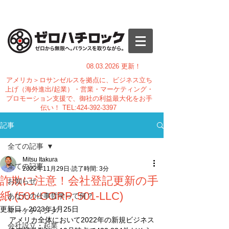
08.03.
2026 更新！
アメリカ＞ロサンゼルスを拠点に、ビジネス立ち
上げ（海外進出/起業）・営業・マーケティング・
プロモーション支援で、御社の利益最大化をお手
伝い！
TEL:
424-392-3397
記事
全ての記事
Mitsu Itakura
全ての記事
2022年11月29日
読了時間: 3分
詐欺に注意！会社登記更新の手
お知らせ
紙 (501-CORP, 501-LLC)
あなたの仕事哲学って何？
更新日：
2023年1月25日
マーケティング
アメリカ全体において2022年の新規ビジネス
会社設立・起業