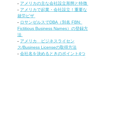
- 
アメリカの主な会社設立形態と特徴 
- 
アメリカで起業・会社設立！重要な
就労ビザ 
- 
ロサンゼルスでDBA（別名 FBN: 
Fictitious Business Names）の登録方
法 
- 
アメリカ　ビジネスライセン
ス/Business Licenseの取得方法
- 
会社名を決めるときのポイント4つ
- 
アメリカでビジネスを買う！（企業
売買:M&A） 
詐欺
会社設立・起業
ビジネス