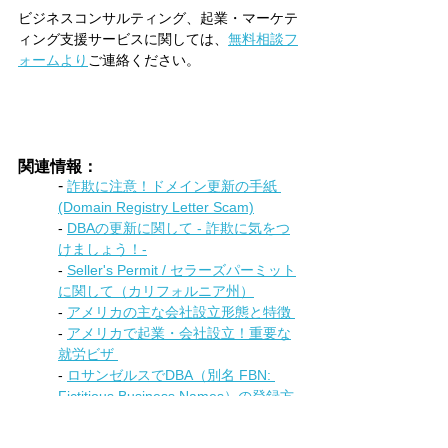
ビジネスコンサルティング、起業・マーケテ
ィング支援サービスに関しては、
無料相談フ
ォームより
ご連絡ください。 
関連情報：
- 
詐欺に注意！ドメイン更新の手紙 
(Domain Registry Letter Scam)
- 
DBAの更新に関して - 詐欺に気をつ
けましょう！-
- 
Seller's Permit / セラーズパーミット
に関して（カリフォルニア州）
- 
アメリカの主な会社設立形態と特徴 
- 
アメリカで起業・会社設立！重要な
就労ビザ 
- 
ロサンゼルスでDBA（別名 FBN: 
Fictitious Business Names）の登録方
法 
- 
アメリカ　ビジネスライセン