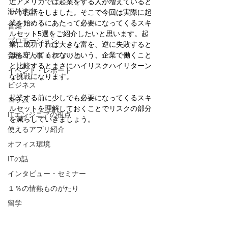
近アメリカでは起業をする人が増えていると
海外進出
いうお話をしました。そこで今回は実際に起
業を始めるにあたって必要になってくるスキ
営業
ルセット5選をご紹介したいと思います。起
プロモーション
業に成功すれば大きな富を、逆に失敗すると
誰も守ってくれないという、企業で働くこと
労務＆人事 in アメリカ
と比較するとまさにハイリスクハイリターン
イベント・レポート
な挑戦になります。
ビジネス
起業する前に少しでも必要になってくるスキ
コラム
ルセットを理解しておくことでリスクの部分
ITエンジニアの視点
を減らしていきましょう。
使えるアプリ紹介
オフィス環境
ITの話
インタビュー・セミナー
１％の情熱ものがたり
留学