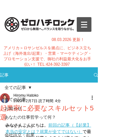
08.03.
2026 更新！
アメリカ＞ロサンゼルスを拠点に、ビジネス立ち
上げ（海外進出/起業）・営業・マーケティング・
プロモーション支援で、御社の利益最大化をお手
伝い！
TEL:
424-392-3397
記事
全ての記事
Hiromu Hatoko
全ての記事
2023年2月7日
読了時間: 4分
起業家に必要なスキルセット5
お知らせ
選
あなたの仕事哲学って何？
みなさんこんにちは。
前回の記事（【起業】
マーケティング
本当の安定とは？就業が全てではない）
で最
会社設立・起業