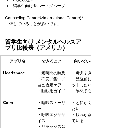
留学生向けサポートグループ
Counseling CenterやInternational Centerが
主催していることが多いです。
留学生向け メンタルヘルスア
プリ比較表（アメリカ）
アプリ名
できること
向いている人
Headspace
・短時間の瞑想
・考えすぎる
・不安／集中／
・勉強前にリセ
自己否定ケア
ットしたい
・睡眠用ガイド
・瞑想初心者
Calm
・睡眠ストーリ
・とにかく眠り
ー
たい
・呼吸エクササ
・疲れが溜まっ
イズ
ている
・リラックス音