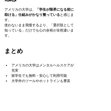
アメリカの大学は、
「学生が限界になる前に
助ける」仕組みがかなり整っている
と感じま
す。
使わないまま我慢するより、「選択肢として
知っている」だけでも心の余裕が全然違いま
す。
まとめ
アメリカの大学はメンタルヘルスケアが
充実
留学生でも無料・安心して利用可能
大学外のツールやホットラインも豊富
「頼る＝弱い」ではなく「生き延びる
力」
留学生活を長く、健やかに続けるためにも、 
ぜひ一度、自分の大学のサポートページをチ