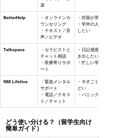
楽
BetterHelp
・オンラインカ
・対面が苦手
ウンセリング
・学外の人に話
・テキスト／音
したい
声／ビデオ
Talkspace
・セラピストと
・日記感覚で吐
チャット相談
き出したい
・医療寄りサポ
・忙しい学生
ート
988 Lifeline
・緊急メンタル
・今すごくしん
サポート
どい
・電話／テキス
・パニック状態
ト／チャット
どう使い分ける？（留学生向け
簡単ガイド）