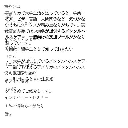
海外進出
アメリカで大学生活を送っていると、学業・
営業
将来・ビザ・言語・人間関係など、気づかな
プロモーション
いうちにストレスが積み重なりがちです。実
はアメリカでは、
大学が提供するメンタルヘ
労務＆人事 in アメリカ
ルスケア
や、
一般向けの支援ツール
がかなり
イベント・レポート
整っています。
ビジネス
今回は、留学生として知っておきたい
コラム
大学が提供しているメンタルヘルスケア
ITエンジニアの視点
誰でも使えるアメリカのメンタルヘルス
使えるアプリ紹介
支援ツール
利用するときの注意点
オフィス環境
ITの話
をまとめてご紹介します。
インタビュー・セミナー
１％の情熱ものがたり
留学