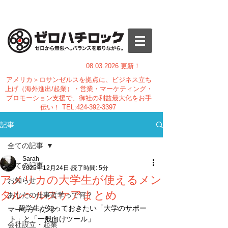
08.03.
2026 更新！
アメリカ＞ロサンゼルスを拠点に、ビジネス立ち
上げ（海外進出/起業）・営業・マーケティング・
プロモーション支援で、御社の利益最大化をお手
伝い！
TEL:
424-392-3397
記事
全ての記事
Sarah
全ての記事
2025年12月24日
読了時間: 5分
アメリカの大学生が使えるメン
お知らせ
タルヘルスケアまとめ
あなたの仕事哲学って何？
― 留学生が知っておきたい「大学のサポー
マーケティング
ト」と「一般向けツール」
会社設立・起業