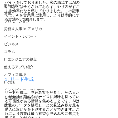
バイトをしておりました。私の職場ではAIの
海外進出
活用などは全くされておらず、やり方がすご
く非効率だなと感じておりました。この記事
営業
では、AIを営業職に活用し、より効率的にす
る方法を3つ紹介します。
プロモーション
労務＆人事 in アメリカ
イベント・レポート
ビジネス
コラム
ITエンジニアの視点
使えるアプリ紹介
オフィス環境
1. リード生成
ITの話
インタビュー・セミナー
リード生成は、見込み客を発見し、その人た
ちが会社の商品やサービスに興味を持ってい
１％の情熱ものがたり
る可能性がある情報を集めることです。AIは
留学
大量のデータを処理し、どの見込み客が最も
購入に近いかを予測することができます。こ
れにより営業は最も有望な見込み客に焦点を
当てることができます。