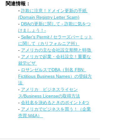
関連情報：
- 
詐欺に注意！ドメイン更新の手紙 
(Domain Registry Letter Scam)
- 
DBAの更新に関して - 詐欺に気をつ
けましょう！-
- 
Seller's Permit / セラーズパーミット
に関して（カリフォルニア州）
- 
アメリカの主な会社設立形態と特徴 
- 
アメリカで起業・会社設立！重要な
就労ビザ 
- 
ロサンゼルスでDBA（別名 FBN: 
Fictitious Business Names）の登録方
法 
- 
アメリカ　ビジネスライセン
ス/Business Licenseの取得方法
- 
会社名を決めるときのポイント4つ
- 
アメリカでビジネスを買う！（企業
売買:M&A） 