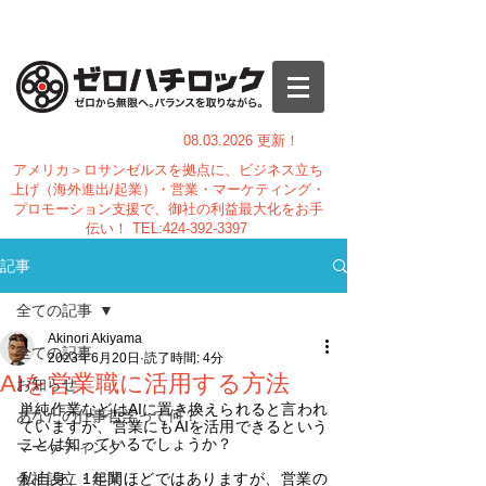
08.03.
2026 更新！
アメリカ＞ロサンゼルスを拠点に、ビジネス立ち
上げ（海外進出/起業）・営業・マーケティング・
プロモーション支援で、御社の利益最大化をお手
伝い！
TEL:
424-392-3397
記事
全ての記事
Akinori Akiyama
全ての記事
2023年6月20日
読了時間: 4分
AIを営業職に活用する方法
お知らせ
単純作業などはAIに置き換えられると言われ
あなたの仕事哲学って何？
ていますが、営業にもAIを活用できるという
ことは知っているでしょうか？
マーケティング
会社設立・起業
私自身、1年間ほどではありますが、営業の