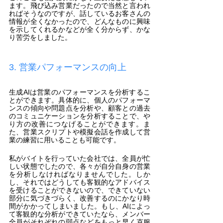
ます。飛び込み営業だったので当然と言われ
ればそうなのですが、話しているお客さんの
情報が全くなかったので、どんなものに興味
を示してくれるかなどが全く分からず、かな
り苦労をしました。
3. 営業パフォーマンスの向上
生成AIは営業のパフォーマンスを分析するこ
とができます。具体的に、個人のパフォーマ
ンスの傾向や問題点を分析や、顧客との過去
のコミュニケーションを分析することで、や
り方の改善につなげることができます。ま
た、営業スクリプトや模擬会話を作成して営
業の練習に用いることも可能です。
私がバイトを行っていた会社では、全員が忙
しい状態でしたので、各々が自分自身の営業
を分析しなければなりませんでした。しか
し、それではどうしても客観的なアドバイス
を受けることができないので、できていない
部分に気づきづらく、改善するのにかなり時
間がかかってしまいました。もし、AIによっ
て客観的な分析ができていたなら、メンバー
全員がそれぞれの弱点などをもっと早く克服