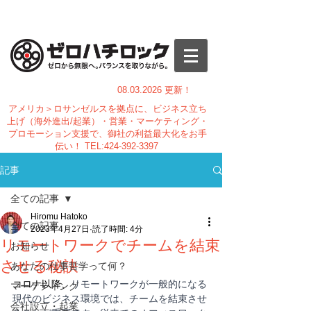
08.03.
2026 更新！
アメリカ＞ロサンゼルスを拠点に、ビジネス立ち
上げ（海外進出/起業）・営業・マーケティング・
プロモーション支援で、御社の利益最大化をお手
伝い！
TEL:
424-392-3397
記事
全ての記事
Hiromu Hatoko
全ての記事
2023年4月27日
読了時間: 4分
リモートワークでチームを結束
お知らせ
させる秘訣
あなたの仕事哲学って何？
コロナ以降、
リモートワークが一般的になる
マーケティング
現代のビジネス環境では、チームを結束させ
会社設立・起業