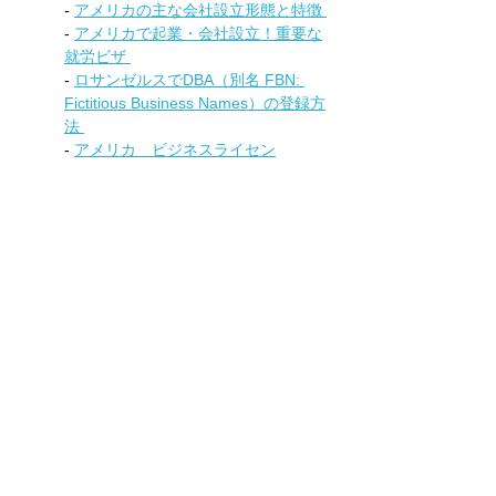
- 
アメリカの主な会社設立形態と特徴 
- 
アメリカで起業・会社設立！重要な
就労ビザ 
- 
ロサンゼルスでDBA（別名 FBN: 
Fictitious Business Names）の登録方
法 
- 
アメリカ　ビジネスライセン
ス/Business Licenseの取得方法
- 
会社名を決めるときのポイント4つ
- 
アメリカでビジネスを買う！（企業
売買:M&A） 
ビジネス