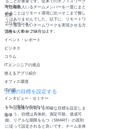
ることが重要です。従来でのオフィスワーク
海外進出
では複数人いるチームメンバーを一度にまと
めることはリモート環境に比べそこまで難し
営業
くはありませんでした。以下に、リモートワ
プロモーション
ーク環境で良いチームワークを実現させる方
法をいくつかご紹介します。
労務＆人事 in アメリカ
イベント・レポート
ビジネス
コラム
ITエンジニアの視点
使えるアプリ紹介
オフィス環境
ITの話
共通の目標を設定する
インタビュー・セミナー
１％の情熱ものがたり
チーム全体で共有する明確な目標を設定しま
しょう。目標は具体的、測定可能、達成可
留学
能、リアルな期限をもつ（SMART）の原則
に従って設定されると良いです。チーム全体