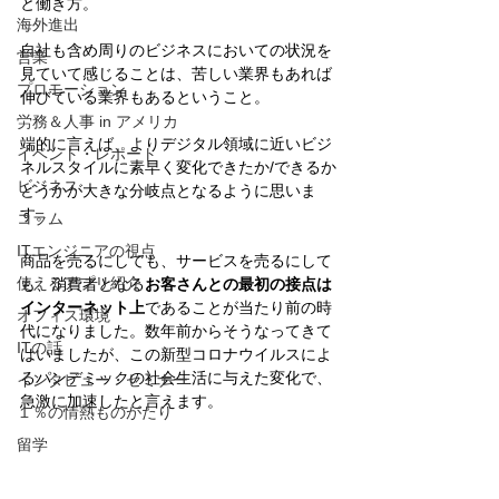
と働き方。
海外進出
自社も含め周りのビジネスにおいての状況を
営業
見ていて感じることは、苦しい業界もあれば
プロモーション
伸びている業界もあるということ。
労務＆人事 in アメリカ
端的に言えば、よりデジタル領域に近いビジ
イベント・レポート
ネルスタイルに素早く変化できたか/できるか
ビジネス
どうかが大きな分岐点となるように思いま
す。
コラム
ITエンジニアの視点
商品を売るにしても、サービスを売るにして
使えるアプリ紹介
も、消費者となる
お客さんとの最初の接点は
インターネット上
であることが当たり前の時
オフィス環境
代になりました。数年前からそうなってきて
ITの話
はいましたが、この新型コロナウイルスによ
るパンデミックの社会生活に与えた変化で、
インタビュー・セミナー
急激に加速したと言えます。
１％の情熱ものがたり
留学