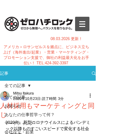
08.03.
2026 更新！
アメリカ＞ロサンゼルスを拠点に、ビジネス立ち
上げ（海外進出/起業）・営業・マーケティング・
プロモーション支援で、御社の利益最大化をお手
伝い！
TEL:
424-392-3397
記事
全ての記事
Mitsu Itakura
全ての記事
2020年10月23日
読了時間: 3分
人材採用もマーケティングと同
お知らせ
じ
あなたの仕事哲学って何？
2020年、新型コロナウイルスによるパンデミ
マーケティング
ック以降ものすごいスピードで変化する社会
会社設立・起業