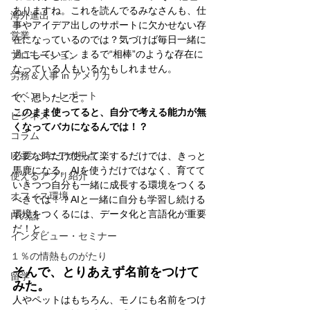
ありますね。これを読んでるみなさんも、仕
海外進出
事やアイデア出しのサポートに欠かせない存
営業
在になっているのでは？気づけば毎日一緒に
過ごしていて、まるで“相棒”のような存在に
プロモーション
なっている人もいるかもしれません。
労務＆人事 in アメリカ
イベント・レポート
で、思ったこと。
このまま使ってると、自分で考える能力が無
ビジネス
くなってバカになるんでは！？
コラム
ITエンジニアの視点
必要な時だけ使って楽するだけでは、きっと
馬鹿になる。AIを使うだけではなく、育てて
使えるアプリ紹介
いきつつ自分も一緒に成長する環境をつくる
オフィス環境
べきでは！？AIと一緒に自分も学習し続ける
環境をつくるには、データ化と言語化が重要
ITの話
だ！と。
インタビュー・セミナー
１％の情熱ものがたり
そんで、とりあえず名前をつけて
留学
みた。
人やペットはもちろん、モノにも名前をつけ