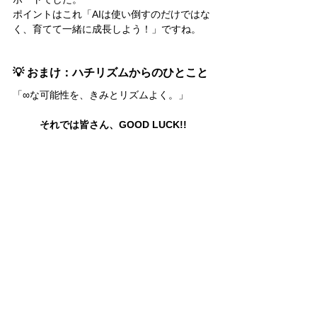
ポイントはこれ「AIは使い倒すのだけではな
く、育てて一緒に成長しよう！」ですね。
💡 おまけ：ハチリズムからのひとこと
「∞な可能性を、きみとリズムよく。」
それでは皆さん、GOOD LUCK!!
アメリカでのデジタルマーケティングのご相
談は、
無料相談フォームより
お気軽にご連絡
ください。
関連記事：
アメリカでの販促プロモーションアイデ
ア＆注意点
アメリカ進出！BtoBマーケティングの基
本となる８つのポイント
オンラインビジネスの主な形態