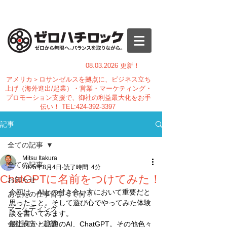
08.03.
2026 更新！
アメリカ＞ロサンゼルスを拠点に、ビジネス立ち
上げ（海外進出/起業）・営業・マーケティング・
プロモーション支援で、御社の利益最大化をお手
伝い！
TEL:
424-392-3397
記事
全ての記事
Mitsu Itakura
全ての記事
2025年8月4日
読了時間: 4分
ChatGPTに名前をつけてみた！
お知らせ
今回は、AIとの付き合い方において重要だと
あなたの仕事哲学って何？
思ったこと。そして遊び心でやってみた体験
マーケティング
談を書いてみます。
会社設立・起業
最近何かと話題のAI、ChatGPT。その他色々