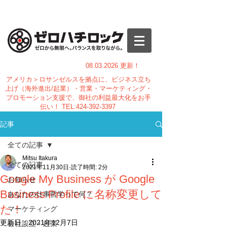
08.03.
2026 更新！
アメリカ＞ロサンゼルスを拠点に、ビジネス立ち
上げ（海外進出/起業）・営業・マーケティング・
プロモーション支援で、御社の利益最大化をお手
伝い！
TEL:
424-392-3397
記事
全ての記事
Mitsu Itakura
全ての記事
2021年11月30日
読了時間: 2分
Google My Business が Google
お知らせ
Business Profile に名称変更して
あなたの仕事哲学って何？
た！
マーケティング
更新日：
2021年12月7日
会社設立・起業