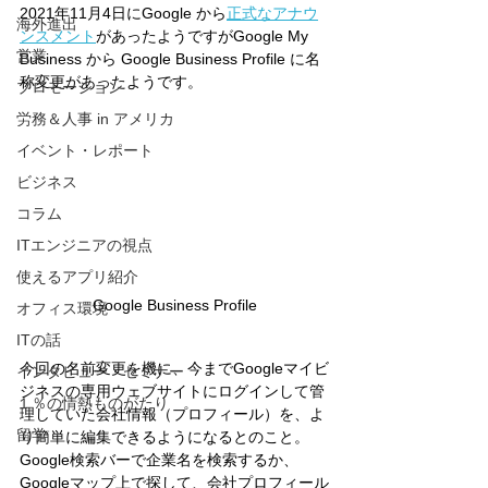
2021年11月4日にGoogle から
正式なアナウ
海外進出
ンスメント
があったようですがGoogle My 
営業
Business から Google Business Profile に名
称変更があったようです。
プロモーション
労務＆人事 in アメリカ
イベント・レポート
ビジネス
コラム
ITエンジニアの視点
使えるアプリ紹介
Google Business Profile
オフィス環境
ITの話
今回の名前変更を機に、今までGoogleマイビ
インタビュー・セミナー
ジネスの専用ウェブサイトにログインして管
１％の情熱ものがたり
理していた会社情報（プロフィール）を、よ
留学
り簡単に編集できるようになるとのこと。
Google検索バーで企業名を検索するか、
Googleマップ上で探して、会社プロフィール