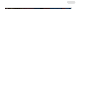
あなたの仕事哲学って何で
すか？323人目！
無料ニュースレター登録