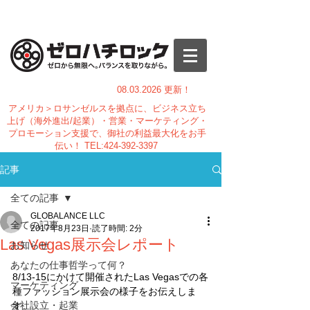
08.03.
2026 更新！
アメリカ＞ロサンゼルスを拠点に、ビジネス立ち
上げ（海外進出/起業）・営業・マーケティング・
プロモーション支援で、御社の利益最大化をお手
伝い！
TEL:
424-392-3397
記事
全ての記事
GLOBALANCE LLC
全ての記事
2017年8月23日
読了時間: 2分
Las Vegas展示会レポート
お知らせ
あなたの仕事哲学って何？
8/13-15にかけて開催されたLas Vegasでの各
マーケティング
種ファッション展示会の様子をお伝えしま
会社設立・起業
す。