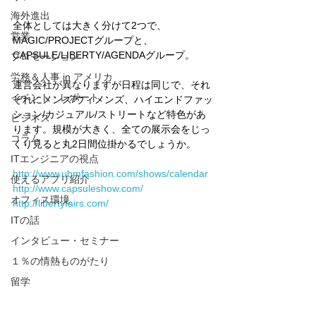
海外進出
全体としては大きく分けて2つで、
営業
MAGIC/PROJECTグループと、
CAPSULE/LIBERTY/AGENDAグループ。
プロモーション
労務＆人事 in アメリカ
運営会社が異なりますが日程は同じで、それ
イベント・レポート
ぞれにメンズ/ウィメンズ、ハイエンドファッ
ション/カジュアル/ストリートなど特色があ
ビジネス
ります。規模が大きく、全ての展示会をじっ
コラム
くり見ると丸2日間位掛かるでしょうか。
ITエンジニアの視点
http://www.ubmfashion.com/shows/calendar
使えるアプリ紹介
http://www.capsuleshow.com/
オフィス環境
http://libertyfairs.com/
ITの話
インタビュー・セミナー
１％の情熱ものがたり
留学