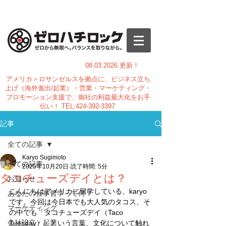
08.03.
2026 更新！
アメリカ＞ロサンゼルスを拠点に、ビジネス立ち
上げ（海外進出/起業）・営業・マーケティング・
プロモーション支援で、御社の利益最大化をお手
伝い！
TEL:
424-392-3397
記事
全ての記事
Karyo Sugimoto
全ての記事
2025年10月20日
読了時間: 5分
タコチューズデイとは？
お知らせ
こんにちはアメリカに留学している、karyo
あなたの仕事哲学って何？
です。今回は今日本でも大人気のタコス、そ
マーケティング
の中でも「タコチューズデイ（Taco 
会社設立・起業
Tuesday）」という言葉、文化について触れ