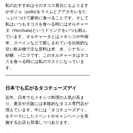
私のおすすめ
はそのタコス屋台にもよります
がポジョ（pollo)をライムとグアカモレをた
っぷりつけて豪快に食べることです。そして
私はいつもタコスを食べる時にはオルチャー
タ（Horchata)というドリンクをいつも頼ん
でいます。オルチャータとはメキシコや中南
米、スペインなどで親しまれている伝統的な
甘い飲み物で主な原料は米、水、シナモン、
砂糖、バニラです。このオルチャータはタコ
スを食べる時には私のマストになっていま
す。
日本でも広がるタコチューズデイ
近年、日本でもメキシコ料理の人気が高ま
り、東京や大阪には本格的なタコス専門店が
増えています。中には「タコチューズデイ」
をテーマにしたイベントやキャンペーンを実
施するお店も登場しつつあります。