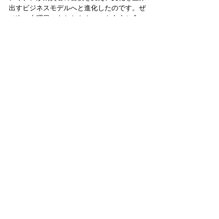
出すビジネスモデルへと進化したのです。ぜ
ひ次の火曜日、あなたもタコスを友人と食べ
て小さな幸せのある火曜日にしてみてはいか
がでしょうか？
弊社では、日本からアメリカ進出をお考えの
企業様向けに、展示会サポートからウェブマ
ーケティング支援も行っております。 こんな
展示会に興味がある！調査やレポートして！
などの
リクエストやご質問、ご相談
もお気軽
にどうぞ！
関連記事link
アメリカで実際に売れている日本のもの
海外展開による業績アップの可能性！？
アメリカ進出！BtoBマーケティングの基
本となる８つのポイント
マーケティング
留学
ビジネス