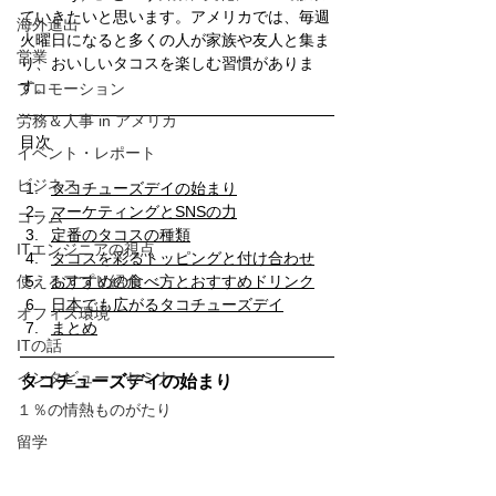
ていきたいと思います。アメリカでは、毎週
海外進出
火曜日になると多くの人が家族や友人と集ま
営業
り、おいしいタコスを楽しむ習慣がありま
す。
プロモーション
労務＆人事 in アメリカ
目次
イベント・レポート
ビジネス
タコチューズデイの始まり
マーケティングとSNSの力
コラム
定番のタコスの種類
ITエンジニアの視点
タコスを彩るトッピングと付け合わせ
使えるアプリ紹介
おすすめの食べ方とおすすめドリンク
日本でも広がるタコチューズデイ
オフィス環境
まとめ
ITの話
インタビュー・セミナー
タコチューズデイの始まり
１％の情熱ものがたり
留学