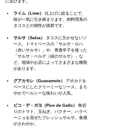
に並びます。
ライム（Lime）
 仕上げに絞ることで、
味が一気に引き締まります。肉料理系の
タコスとの相性が抜群です。
サルサ（Salsa）
 タコスに欠かせないソ
ース。トマトベースの「サルサ・ロハ
（赤いサルサ）」や、青唐辛子を使った
「サルサ・ベルデ（緑のサルサ）」な
ど、地域やお店によってさまざまな種類
があります。
グアカモレ（Guacamole）
 アボカドを
ベースにしたクリーミーなソース。まろ
やかでヘルシーな味わいが人気。
ピコ・デ・ガヨ（Pico de Gallo）
 角切
りのトマト、玉ねぎ、パクチー、ハラペ
ーニョを混ぜたフレッシュサルサ。食感
がさわやか。