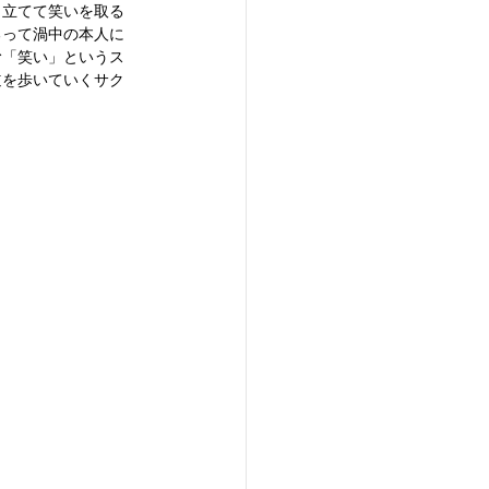
り立てて笑いを取る
るって渦中の本人に
む「笑い」というス
道を歩いていくサク