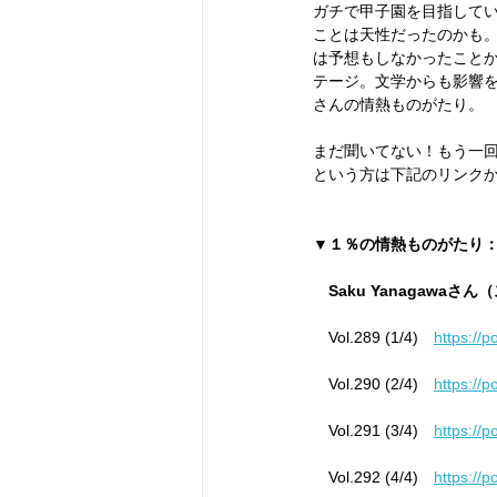
ガチで甲子園を目指して
ことは天性だったのかも
は予想もしなかったこと
テージ。文学からも影響
さんの情熱ものがたり。
まだ聞いてない！もう一
という方は下記のリンク
▼１％の情熱ものがたり
　Saku Yanagawa
　Vol.289 (1/4)　
https://
　Vol.290 (2/4)　
https://
　Vol.291 (3/4)　
https://
　Vol.292 (4/4)　
https://