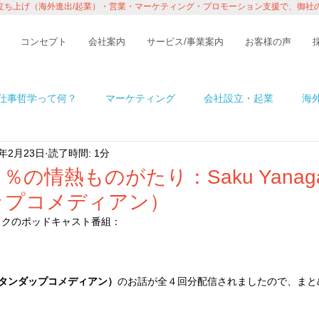
立ち上げ（海外進出/起業）・営業・マーケティング・プロモーション支援で、御社
コンセプト
会社案内
サービス/事業案内
お客様の声
仕事哲学って何？
マーケティング
会社設立・起業
海
4年2月23日
読了時間: 1分
n アメリカ
イベント・レポート
ビジネス
コラム
の情熱ものがたり：Saku Yanag
ップコメディアン）
境
ITの話
インタビュー・セミナー
１％の情熱ものが
ックのポッドキャスト番組：
」
ん（スタンダップコメディアン）
のお話が全４回分配信されましたので、まと