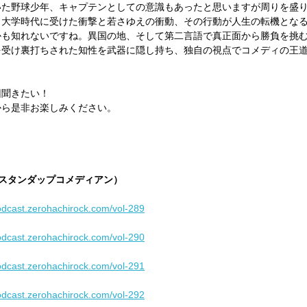
いた野球少年、キャプテンとしての意識もあったと思いますが周りを盛
。大学時代に受けた衝撃と若さゆえの衝動、その行動が人生の転機とな
かも知れないですね。異国の地、そして第二言語で真正面から勝負を挑
を受け裏打ちされた知性を武器に隠し持ち、独自の視点でコメディの王
回聞きたい！
から是非お楽しみください。
：
さん（スタンダップコメディアン）
podcast.zerohachirock.com/vol-289
podcast.zerohachirock.com/vol-290
podcast.zerohachirock.com/vol-291
podcast.zerohachirock.com/vol-292