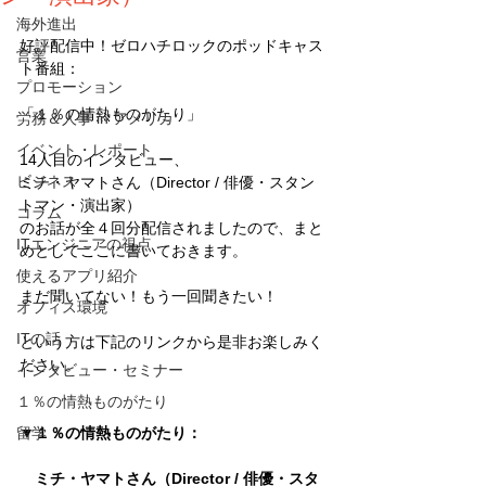
海外進出
好評配信中！ゼロハチロックのポッドキャス
営業
ト番組：
プロモーション
「１％の情熱ものがたり」
労務＆人事 in アメリカ
イベント・レポート
14人目のインタビュー、
ビジネス
ミチ・ヤマトさん（Director / 俳優・スタン
トマン・演出家）
コラム
のお話が全４回分配信されましたので、まと
ITエンジニアの視点
めとしてここに書いておきます。
使えるアプリ紹介
まだ聞いてない！もう一回聞きたい！
オフィス環境
ITの話
という方は下記のリンクから是非お楽しみく
ださい。
インタビュー・セミナー
１％の情熱ものがたり
留学
▼１％の情熱ものがたり：
　ミチ・ヤマトさん（Director / 俳優・スタ