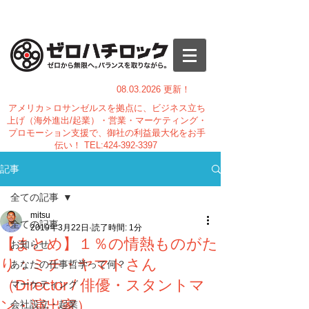
08.03.
2026 更新！
アメリカ＞ロサンゼルスを拠点に、ビジネス立ち
上げ（海外進出/起業）・営業・マーケティング・
プロモーション支援で、御社の利益最大化をお手
伝い！
TEL:
424-392-3397
記事
全ての記事
mitsu
全ての記事
2019年3月22日
読了時間: 1分
【まとめ】１％の情熱ものがた
お知らせ
り：ミチ・ヤマトさん
あなたの仕事哲学って何？
（Director / 俳優・スタントマ
マーケティング
ン・演出家）
会社設立・起業