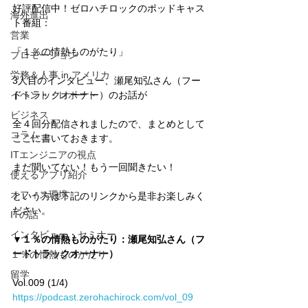
好評配信中！ゼロハチロックのポッドキャス
海外進出
ト番組：
営業
「１％の情熱ものがたり」
プロモーション
労務＆人事 in アメリカ
3人目のインタビュー、瀬尾知弘さん（フー
イベント・レポート
ドトラックオーナー）のお話が
ビジネス
全４回分配信されましたので、まとめとして
コラム
ここに書いておきます。
ITエンジニアの視点
まだ聞いてない！もう一回聞きたい！
使えるアプリ紹介
オフィス環境
という方は下記のリンクから是非お楽しみく
ださい。
ITの話
インタビュー・セミナー
▼１％の情熱ものがたり：瀬尾知弘さん（フ
ードトラックオーナー）
１％の情熱ものがたり
留学
Vol.009 (1/4)　
https://podcast.zerohachirock.com/vol_09