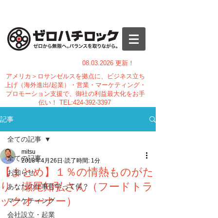
08.03.
2026 更新！
アメリカ＞ロサンゼルスを拠点に、ビジネス立ち
上げ（海外進出/起業）・営業・マーケティング・
プロモーション支援で、御社の利益最大化をお手
伝い！
TEL:
424-392-3397
記事
全ての記事
mitsu
全ての記事
2018年4月26日
読了時間: 1分
【まとめ】１％の情熱ものがた
お知らせ
り：瀬尾知弘さん（フードトラ
あなたの仕事哲学って何？
ックオーナー）
マーケティング
会社設立・起業