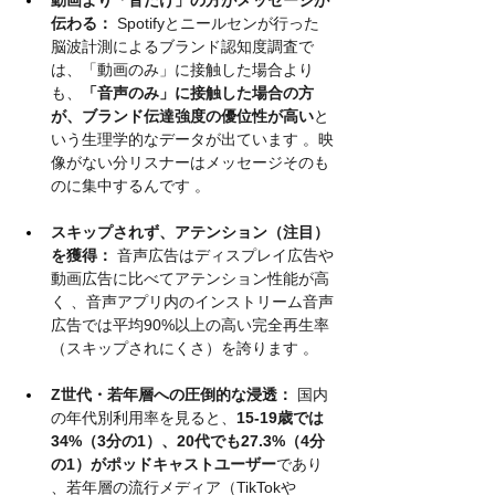
動画より「音だけ」の方がメッセージが
伝わる：
 Spotifyとニールセンが行った
脳波計測によるブランド認知度調査で
は、「動画のみ」に接触した場合より
も、
「音声のみ」に接触した場合の方
が、ブランド伝達強度の優位性が高い
と
いう生理学的なデータが出ています 。映
像がない分リスナーはメッセージそのも
のに集中するんです 。
スキップされず、アテンション（注目）
を獲得：
 音声広告はディスプレイ広告や
動画広告に比べてアテンション性能が高
く 、音声アプリ内のインストリーム音声
広告では平均90%以上の高い完全再生率
（スキップされにくさ）を誇ります 。
Z世代・若年層への圧倒的な浸透：
 国内
の年代別利用率を見ると、
15-19歳では
34%（3分の1）、20代でも27.3%（4分
の1）がポッドキャストユーザー
であり 
、若年層の流行メディア（TikTokや