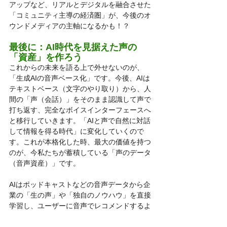
アップなど、リアルとデジタルを融合させた
「コミュニティ主導の経済圏」が、今後のオ
ウンドメディアの主軸になるかも！？
最後に：AI時代を見据えた声の
「資産」を作ろう
これからの未来を語る上で外せないのが、
「生成AIの音声ベース化」です。今後、AIは
テキストベース（文字のやり取り）から、人
間の「声（会話）」をそのまま認識して声で
打ち返す、完全なボイスインターフェースへ
と移行していきます。「AIと声で自然に対話
して情報を得る時代」に変化していくので
す。これが本格化した時、最大の価値を持つ
のが、今私たちが蓄積している「声のデータ
（音声資産）」です。
AIはポッドキャストなどの音声データから企
業の「生の声」や「独自のノウハウ」を直接
学習し、ユーザーに音声でレコメンドするよ
うになります。つまり、今から「声」のコン