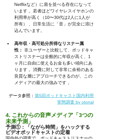
Netflixなど）に肩を並べる存在になって
います 。若者ほどワイヤレスイヤホンの
利用率が高く（10〜30代は2人に1人が
所有） 、日常生活に「音」が完全に溶け
込んでいます。
高年収・高可処分所得なリスナー属
性：
 非ユーザーと比較して、ポッドキャ
ストリスナーは全般的に年収が高く、1
ヶ月に自由に使えるお金も多い傾向にあ
ります 。消費に対して非常に余裕のある
良質な層にアプローチできるのが、この
メディアの最大の強みです 。
データ参照：
第5回ポッドキャスト国内利用
実態調査 by otonal
4. これからの音声メディア「3つの
未来予測」
予測①：「ながら時間」をハックする
ビデオポッドキャストの定着
国内外の調査で、ポッドキャストリスナーの