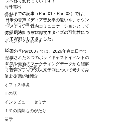
ズへ移り変わっています！
海外進出
これまでの記事（Part:01・Part:02）では、
営業
日米の音声メディア普及率の違いや、オウン
プロモーション
ドメディア・社内コミュニケーションとして
の活用法、さらにはマネタイズの可能性につ
労務＆人事 in アメリカ
いて深掘りしてきました。
イベント・レポート
ビジネス
今回の「Part:03」では、2026年春に日本で
開催された３つのポッドキャストイベントの
コラム
熱気や最新のマーケティングデータから紐解
ITエンジニアの視点
く音声メディアの未来予測について考えてみ
使えるアプリ紹介
たいと思います。
オフィス環境
ITの話
インタビュー・セミナー
１％の情熱ものがたり
留学