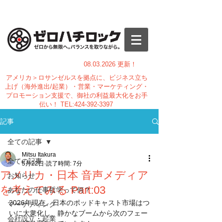
08.03.
2026 更新！
アメリカ＞ロサンゼルスを拠点に、ビジネス立ち
上げ（海外進出/起業）・営業・マーケティング・
プロモーション支援で、御社の利益最大化をお手
伝い！
TEL:
424-392-3397
記事
全ての記事
Mitsu Itakura
全ての記事
5月22日
読了時間: 7分
アメリカ・日本 音声メディア
お知らせ
を考えてみる Part:03
あなたの仕事哲学って何？
2026年現在、日本のポッドキャスト市場はつ
マーケティング
いに大衆化し、静かなブームから次のフェー
会社設立・起業