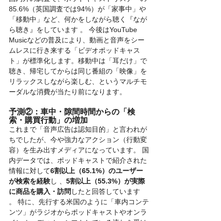
85.6%（英国調査では94%）が「家事中」や
「移動中」など、何かをしながら聴く『なが
ら聴き』をしています 。 今後はYouTube 
Musicなどの普及により、動画と音声をシー
ムレスに行き来する「ビデオポッドキャス
ト」が標準化します。移動中は「耳だけ」で
聴き、帰宅してからは同じ番組の「映像」を
リラックスしながら楽しむ、というマルチモ
ーダルな消費が当たり前になります。
予測②：車中・隙間時間からの「検
索・購買行動」の増加
これまで「音声広告は認知目的」と言われが
ちでしたが、今や強力なアクション（行動変
容）を生み出すメディアになっています。 国
内データでは、ポッドキャストで紹介された
情報に対して
6割以上（65.1%）のユーザー
が検索を経験
し 、
5割以上（55.3%）が実際
に商品を購入・訪問
したと回答しています 
。 特に、先行する米国のように「車内コンテ
ンツ」がラジオからポッドキャストやオンラ