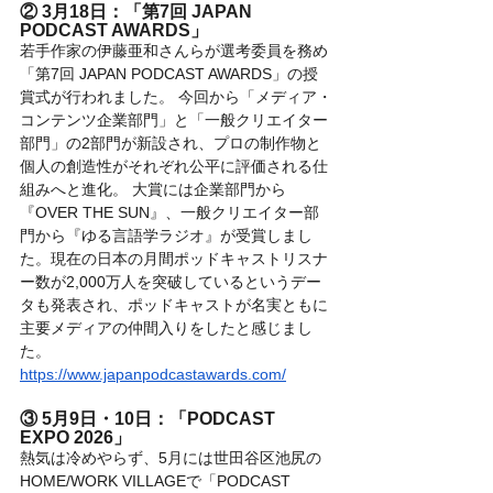
② 3月18日：「第7回 JAPAN 
PODCAST AWARDS」
若手作家の伊藤亜和さんらが選考委員を務め
「第7回 JAPAN PODCAST AWARDS」の授
賞式が行われました。 今回から「メディア・
コンテンツ企業部門」と「一般クリエイター
部門」の2部門が新設され、プロの制作物と
個人の創造性がそれぞれ公平に評価される仕
組みへと進化。 大賞には企業部門から
『OVER THE SUN』、一般クリエイター部
門から『ゆる言語学ラジオ』が受賞しまし
た。現在の日本の月間ポッドキャストリスナ
ー数が2,000万人を突破しているというデー
タも発表され、ポッドキャストが名実ともに
主要メディアの仲間入りをしたと感じまし
た。
https://www.japanpodcastawards.com/
③ 5月9日・10日：「PODCAST 
EXPO 2026」
熱気は冷めやらず、5月には世田谷区池尻の
HOME/WORK VILLAGEで「PODCAST 