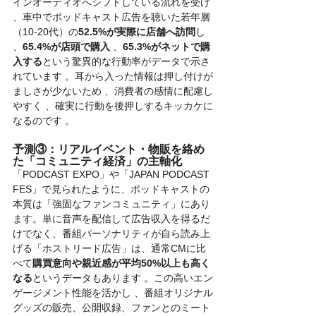
インオーディオへシフトしている流れを受け 
、車中でポッドキャスト広告を聴いた若年層
（10-20代）の
52.5%が実際に店舗へ訪問
し 
、
65.4%が店頭で購入
 、
65.3%がネットで購
入する
という驚異的な行動率がデータで示さ
れています 。耳から入った情報は押し付けが
ましさが少ないため 、消費者の感情に配慮し
やすく 、確実に行動を後押しするキッカケに
なるのです 。
予測③：リアルイベント・物販を絡め
た「コミュニティ経済」の主軸化
「PODCAST EXPO」や「JAPAN PODCAST 
FES」で見られたように、ポッドキャストの
本質は「強固なファンコミュニティ」にあり
ます。単に音声を配信して広告収入を得るだ
けでなく、番組パーソナリティが自ら読み上
げる「ホストリード広告」は、通常CMに比
べて
購買意向や親近感が平均50%以上も高く
なる
というデータもあります 。この高いエン
ゲージメント性能を活かし 、番組オリジナル
グッズの販売、公開収録、ファンとのミート