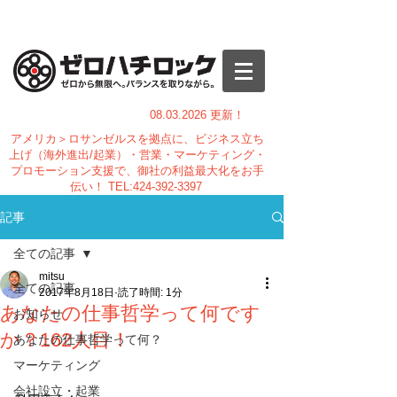
08.03.
2026 更新！
アメリカ＞ロサンゼルスを拠点に、ビジネス立ち
上げ（海外進出/起業）・営業・マーケティング・
プロモーション支援で、御社の利益最大化をお手
伝い！
TEL:
424-392-3397
記事
全ての記事
mitsu
全ての記事
2017年8月18日
読了時間: 1分
あなたの仕事哲学って何です
お知らせ
か？162人目！
あなたの仕事哲学って何？
マーケティング
会社設立・起業