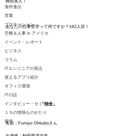
秋田美人！
海外進出
営業
プロモーション
あなたの仕事哲学って何ですか？162人目！
労務＆人事 in アメリカ
イベント・レポート
ビジネス
コラム
ITエンジニアの視点
使えるアプリ紹介
オフィス環境
ITの話
インタビュー・セミナー
「信念」
１％の情熱ものがたり
留学
名前：Fumiyo Ohkuboさん
出身地：秋田県湯沢市