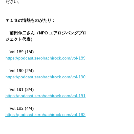
ださい。
▼１％の情熱ものがたり：
　前田伸二さん（NPO エアロジパングプロ
ジェクト代表）
　Vol.189 (1/4)　
https://podcast.zerohachirock.com/vol-189
　Vol.190 (2/4)　
https://podcast.zerohachirock.com/vol-190
　Vol.191 (3/4)　
https://podcast.zerohachirock.com/vol-191
　Vol.192 (4/4)　
https://podcast.zerohachirock.com/vol-192