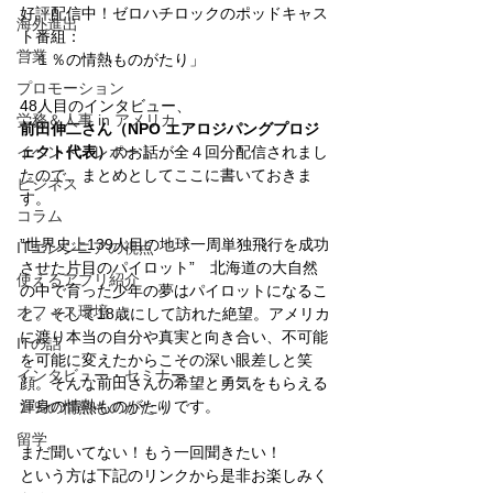
好評配信中！ゼロハチロックのポッドキャス
海外進出
ト番組：
営業
「１％の情熱ものがたり」
プロモーション
48人目のインタビュー、
労務＆人事 in アメリカ
前田伸二さん（NPO エアロジパングプロジ
イベント・レポート
ェクト代表）
のお話が全４回分配信されまし
たので、まとめとしてここに書いておきま
ビジネス
す。
コラム
”世界史上139人目の地球一周単独飛行を成功
ITエンジニアの視点
させた片目のパイロット”　北海道の大自然
使えるアプリ紹介
の中で育った少年の夢はパイロットになるこ
オフィス環境
と。そして18歳にして訪れた絶望。アメリカ
に渡り本当の自分や真実と向き合い、不可能
ITの話
を可能に変えたからこその深い眼差しと笑
インタビュー・セミナー
顔。そんな前田さんの希望と勇気をもらえる
渾身の情熱ものがたりです。
１％の情熱ものがたり
留学
まだ聞いてない！もう一回聞きたい！
という方は下記のリンクから是非お楽しみく