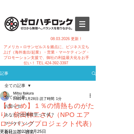
08.03.
2026 更新！
アメリカ＞ロサンゼルスを拠点に、ビジネス立ち
上げ（海外進出/起業）・営業・マーケティング・
プロモーション支援で、御社の利益最大化をお手
伝い！
TEL:
424-392-3397
記事
全ての記事
Mitsu Itakura
全ての記事
2022年1月28日
読了時間: 1分
【まとめ】１％の情熱ものがた
お知らせ
り：前田伸二さん（NPO エア
あなたの仕事哲学って何？
ロジパングプロジェクト代表）
マーケティング
更新日：
2022年2月25日
会社設立・起業