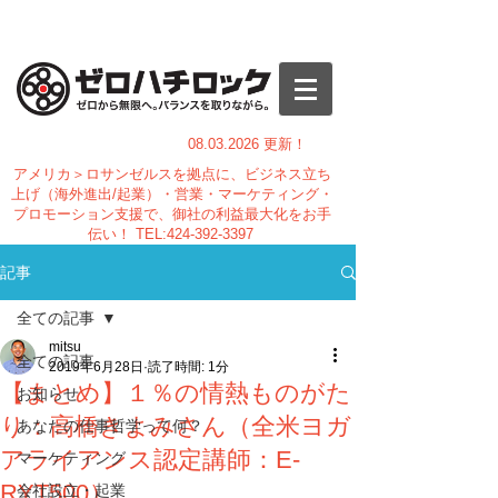
08.03.
2026 更新！
アメリカ＞ロサンゼルスを拠点に、ビジネス立ち
上げ（海外進出/起業）・営業・マーケティング・
プロモーション支援で、御社の利益最大化をお手
伝い！
TEL:
424-392-3397
記事
全ての記事
mitsu
全ての記事
2019年6月28日
読了時間: 1分
【まとめ】１％の情熱ものがた
お知らせ
り：高橋きよみさん（全米ヨガ
あなたの仕事哲学って何？
アライアンス認定講師：E-
マーケティング
RYT500）
会社設立・起業