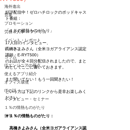
海外進出
好評配信中！ゼロハチロックのポッドキャス
営業
ト番組：
プロモーション
「１％の情熱ものがたり」
労務＆人事 in アメリカ
イベント・レポート
17人目のインタビュー、
ビジネス
高橋きよみさん（全米ヨガアライアンス認定
講師：E-RYT500）
コラム
のお話が全４回分配信されましたので、まと
ITエンジニアの視点
めとしてここに書いておきます。
使えるアプリ紹介
まだ聞いてない！もう一回聞きたい！
オフィス環境
ITの話
という方は下記のリンクから是非お楽しみく
ださい。
インタビュー・セミナー
１％の情熱ものがたり
留学
▼１％の情熱ものがたり：
　高橋きよみさん（全米ヨガアライアンス認