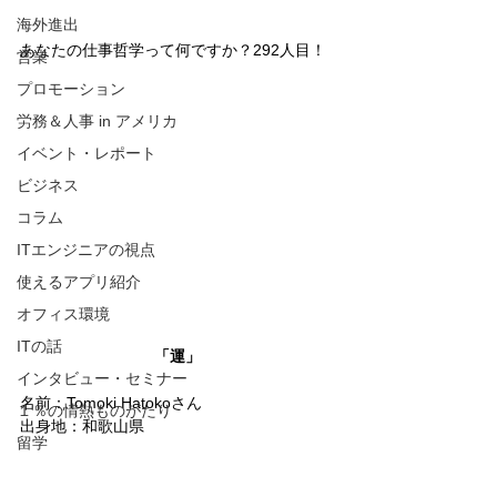
海外進出
あなたの仕事哲学って何ですか？292人目！
営業
プロモーション
労務＆人事 in アメリカ
イベント・レポート
ビジネス
コラム
ITエンジニアの視点
使えるアプリ紹介
オフィス環境
ITの話
「運」
インタビュー・セミナー
名前：Tomoki Hatokoさん
１％の情熱ものがたり
出身地：和歌山県
留学