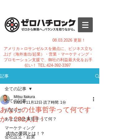
08.03.
2026 更新！
アメリカ＞ロサンゼルスを拠点に、ビジネス立ち
上げ（海外進出/起業）・営業・マーケティング・
プロモーション支援で、御社の利益最大化をお手
伝い！
TEL:
424-392-3397
記事
全ての記事
Mitsu Itakura
全ての記事
2022年11月12日
読了時間: 1分
あなたの仕事哲学って何です
お知らせ
か？292人目！
あなたの仕事哲学って何？
マーケティング
成功の要因とは！？
会社設立・起業