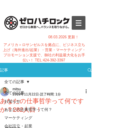
08.03.
2026 更新！
アメリカ＞ロサンゼルスを拠点に、ビジネス立ち
上げ（海外進出/起業）・営業・マーケティング・
プロモーション支援で、御社の利益最大化をお手
伝い！
TEL:
424-392-3397
記事
全ての記事
mitsu
全ての記事
2019年11月22日
読了時間: 1分
あなたの仕事哲学って何です
お知らせ
か？282人目！
あなたの仕事哲学って何？
マーケティング
会社設立・起業