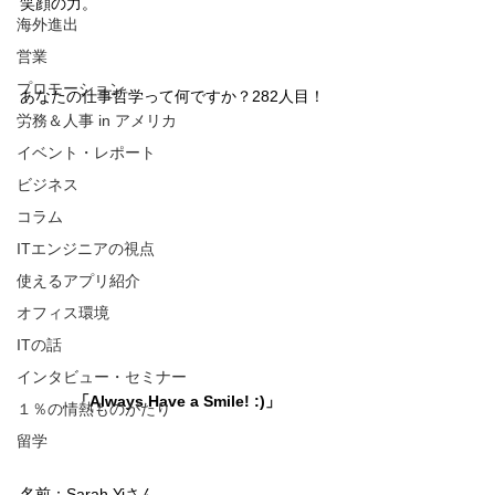
笑顔の力。
海外進出
営業
プロモーション
あなたの仕事哲学って何ですか？282人目！
労務＆人事 in アメリカ
イベント・レポート
ビジネス
コラム
ITエンジニアの視点
使えるアプリ紹介
オフィス環境
ITの話
インタビュー・セミナー
「Always Have a Smile! :)」
１％の情熱ものがたり
留学
名前：Sarah Yiさん