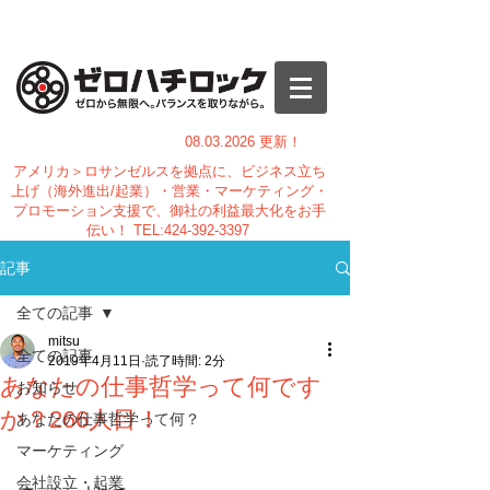
08.03.
2026 更新！
アメリカ＞ロサンゼルスを拠点に、ビジネス立ち
上げ（海外進出/起業）・営業・マーケティング・
プロモーション支援で、御社の利益最大化をお手
伝い！
TEL:
424-392-3397
記事
全ての記事
mitsu
全ての記事
2019年4月11日
読了時間: 2分
あなたの仕事哲学って何です
お知らせ
か？266人目！
あなたの仕事哲学って何？
マーケティング
会社設立・起業