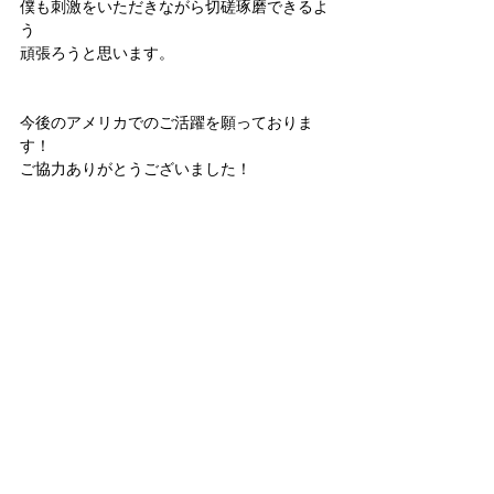
僕も刺激をいただきながら切磋琢磨できるよ
う
頑張ろうと思います。
今後のアメリカでのご活躍を願っておりま
す！
ご協力ありがとうございました！
Posted by 
mitsu
#仕事哲学
#インタビュー
#愛知県
#名古屋市
あなたの仕事哲学って何？