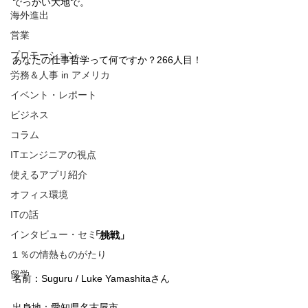
でっかい大地で。
海外進出
営業
プロモーション
あなたの仕事哲学って何ですか？266人目！
労務＆人事 in アメリカ
イベント・レポート
ビジネス
コラム
ITエンジニアの視点
使えるアプリ紹介
オフィス環境
ITの話
インタビュー・セミナー
「挑戦」
１％の情熱ものがたり
留学
名前：Suguru / Luke Yamashitaさん
出身地：愛知県名古屋市