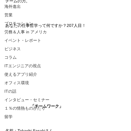
チームの力。
海外進出
営業
プロモーション
あなたの仕事哲学って何ですか？207人目！
労務＆人事 in アメリカ
イベント・レポート
ビジネス
コラム
ITエンジニアの視点
使えるアプリ紹介
オフィス環境
ITの話
インタビュー・セミナー
「チームワーク」
１％の情熱ものがたり
留学
名前：Takashi Sasakiさん