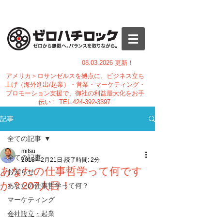
08.03.
2026 更新！
アメリカ＞ロサンゼルスを拠点に、ビジネス立ち
上げ（海外進出/起業）・営業・マーケティング・
プロモーション支援で、御社の利益最大化をお手
伝い！
TEL:
424-392-3397
記事
全ての記事
mitsu
全ての記事
2018年2月21日
読了時間: 2分
あなたの仕事哲学って何です
お知らせ
か？207人目！
あなたの仕事哲学って何？
マーケティング
会社設立・起業