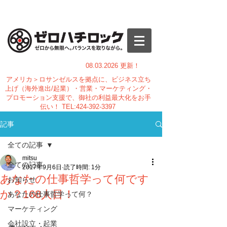
08.03.
2026 更新！
アメリカ＞ロサンゼルスを拠点に、ビジネス立ち
上げ（海外進出/起業）・営業・マーケティング・
プロモーション支援で、御社の利益最大化をお手
伝い！
TEL:
424-392-3397
記事
全ての記事
mitsu
全ての記事
2017年9月6日
読了時間: 1分
あなたの仕事哲学って何です
お知らせ
か？168人目！
あなたの仕事哲学って何？
マーケティング
会社設立・起業