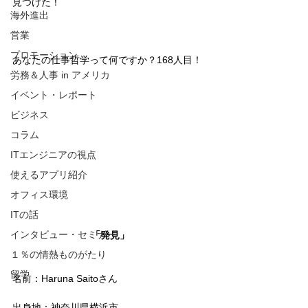
見つけた！
海外進出
営業
プロモーション
あなたの仕事哲学って何ですか？168人目！
労務＆人事 in アメリカ
イベント・レポート
ビジネス
コラム
ITエンジニアの視点
使えるアプリ紹介
オフィス環境
ITの話
インタビュー・セミナー
「発見」
１％の情熱ものがたり
留学
名前：Haruna Saitoさん
出身地：神奈川県横浜市