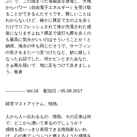
ぶ）で、この溜まった電磁波を放電し、大地
からパワー（自由電子エネルギー）を受け取
ることができるんだそうです。難しいことは
わからないけど、確かに裸足で土の上を歩く
だけでリフレッシュされて体が充電された感
覚になりますよね？裸足で波打ち際を歩くの
も最高に気分がいいのはそういうことか！と
納得。海水の中も同じだそうで、サーフィン
の良さをまた一つ見つけたなと、妙に嬉しく
なったお話でした。何かピンときたあなた、
さぁ靴を脱いで、地に足をつけて歩きましょ
う。板倉
------------- Vol.16    配信日：05.08.2017
経営マストアイテム、情熱。
人から人へ伝わるもの、情熱。その正体は何
で、どこから湧いて来るのでしょうか？
感情を思いっきり表現できる情熱家もいれ
ば、心の奥でふつふつと燃えるような感情を