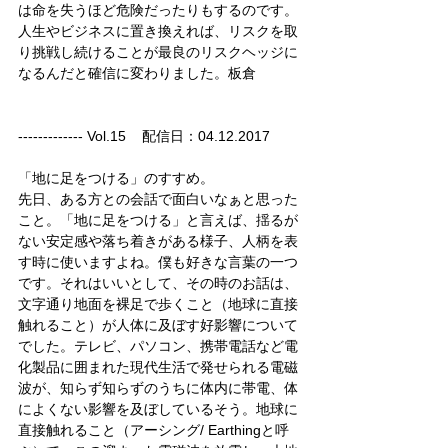
は命を失うほど危険だったりもするのです。
人生やビジネスに置き換えれば、リスクを取
り挑戦し続けることが最良のリスクヘッジに
なるんだと確信に変わりました。板倉
------------- Vol.15    配信日：04.12.2017
「地に足をつける」のすすめ。
先日、ある方との会話で面白いなぁと思った
こと。「地に足をつける」と言えば、揺るが
ない安定感や落ち着きがある様子、人柄を表
す時に使いますよね。僕も好きな言葉の一つ
です。それはいいとして、その時のお話は、
文字通り地面を裸足で歩くこと（地球に直接
触れること）が人体に及ぼす好影響について
でした。テレビ、パソコン、携帯電話など電
化製品に囲まれた現代生活で発せられる電磁
波が、知らず知らずのうちに体内に帯電、体
によくない影響を及ぼしているそう。地球に
直接触れること（アーシング/ Earthingと呼