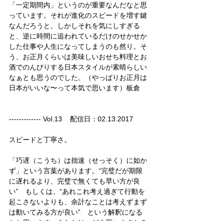
「一定期間内」というのが重要なんだなと思
っています。それが進化のスピードを増す鍵
なんだろうと。しかしそれを気にしすぎる
と、逆に時間に追われているだけのせかせか
した仕事や人生になってしまうのも然り。そ
う、お正月くらいは美味しいおせち料理とお
酒でのんびりする日本スタイルが素晴らしい
なぁとも思うのでした。（やっぱりお正月は
日本がいいな〜って本気で思います）板倉
------------- Vol.13    配信日：02.13.2017
スピードと丁寧さ。
「巧遅（こうち）は拙速（せっそく）に如か
ず」という言葉があります。“完璧だが期限
に遅れるより、完璧で無くても早い方が良
い”　もしくは、“あれこれ考え過ぎて行動を
起こさないよりも、余計なことは考えずまず
は動いてみる方が良い”　という解釈になる