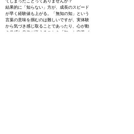
てしまったことってありませんか？
結果的に「知らない」方が、成長のスピード
が早く経験値も上がる。「無知の知」という
言葉の意味を掴むのは難しいですが、実体験
から気づき感じ取ることであったり、心が動
き共感し身体が覚えることを「知」と定義づ
ければ、尊いのは「無知だからこそ流す血」
であり、「知らないけど心配しないで、余計
なことは知らせずに放っといてね」と言える
気楽さというところでしょうか。Take it 
easy.　板倉