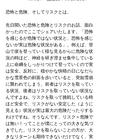
恐怖と危険、そしてリスクとは。
先日聞いた恐怖と危険とリスクのお話、面白
かったのでここでシェアいたします。「恐怖
を感じるが危険ではない状況と、恐怖を感じ
ないが実は危険な状況がある」。例えば、登
山で崖を登っていく様な見るからに危険な状
況の時ほど、神経を研ぎ澄ませ集中している
上に命綱をしっかりつけて登っていくので実
は安全。反対に、穏やかな快晴の日になだら
かな雪景色の斜面を歩いていると、突如雪崩
に襲われてしまう。前者はリスクを取ってい
る状況、後者はリスクを取っていない状況な
んですよね。リスクを取って挑戦している時
ほど安全で、リスクがない安定した（ように
見える）状況が実は最大の危険だったりする
わけですね。そうなんです、リスク＝危険で
は無い！ってことが僕にとっての大きな気づ
きでした。リスクを取らないことの方が、大
きなリターンも期待できないだけでなく、実