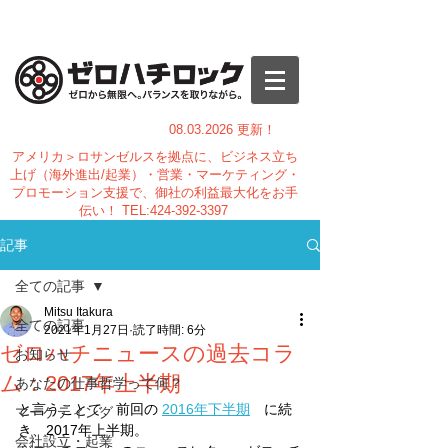
08.03.
2026 更新！
アメリカ＞ロサンゼルスを拠点に、ビジネス立ち
上げ（海外進出/起業）・営業・マーケティング・
プロモーション支援で、御社の利益最大化をお手
伝い！
TEL:
424-392-3397
記事
全ての記事
Mitsu Itakura
全ての記事
2021年1月27日
読了時間: 6分
ゼロハチニュースの過去コラ
お知らせ
ム：2017年上半期
あなたの仕事哲学って何？
と言うことで、前回の 
2016年下半期
　に続
マーケティング
き、2017年上半期。
会社設立・起業