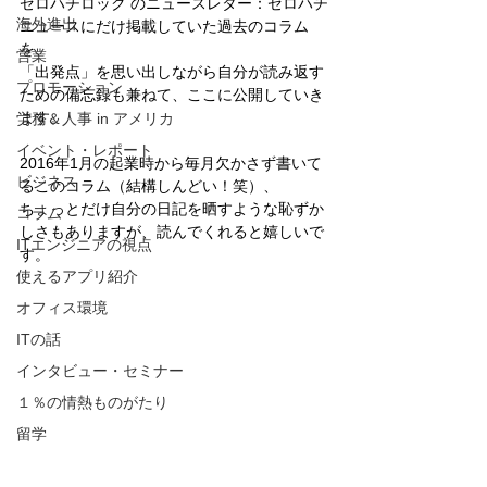
ゼロハチロック のニュースレター：ゼロハチ
海外進出
ニュースにだけ掲載していた過去のコラム
を、
営業
「出発点」を思い出しながら自分が読み返す
プロモーション
ための備忘録も兼ねて、ここに公開していき
ます。
労務＆人事 in アメリカ
イベント・レポート
2016年1月の起業時から毎月欠かさず書いて
ビジネス
るこのコラム（結構しんどい！笑）、
ちょっとだけ自分の日記を晒すような恥ずか
コラム
しさもありますが、読んでくれると嬉しいで
ITエンジニアの視点
す。
使えるアプリ紹介
オフィス環境
ITの話
インタビュー・セミナー
１％の情熱ものがたり
留学