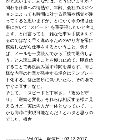
かと思います。あなたは、どう思いますか？
関わる仕事への情熱や、年齢、会社のポジシ
ョンによっても時間に対する意識や感覚が違
ってくると思いますが、とにかく今の僕は仕
事において “スピード” を重要視したいと考え
ます。とは言っても、雑な仕事や手抜きをす
るのではなく早く進めるためのやり方を常に
模索しながら仕事をするということ。例え
ば、メールを一度読んでから「後で返信しよ
う」と未読に戻すことを極力止めて、即返信
することで再度読み返す時間を減らす。同じ
様な内容の作業が発生する場合はテンプレー
ト化する。修正箇所に気づいたら、その場で
すぐに直す、など。
そして、「スピードと丁寧さ」「攻めと守
り」「継続と変化」それらは相反する様に見
えるけど、実は両方が一体となっていて、し
かも同時に実現可能なんだ！とハタと思うの
でした。板倉
------------- Vol.014    配信日：03.13.2017