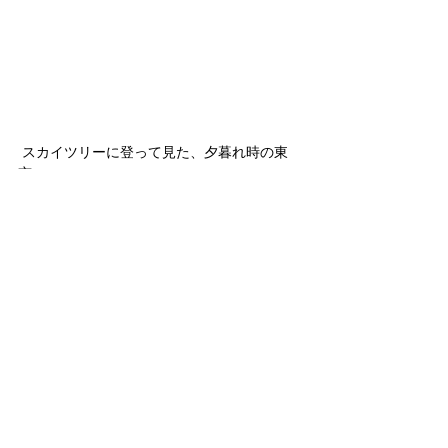
 スカイツリーに登って見た、夕暮れ時の東
京。
アメリカ進出、現地でのマーケティング支援
などはお気軽にお声がけください！
Posted by 
mitsu
#海外進出
#アメリカ進出
#EXPO
海外進出
ビジネス
イベント・レポート