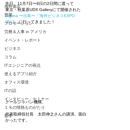
先日、11月7日〜8日の2日間に渡って
海外進出
東京・秋葉原UDX Galleryにて開催された
営業
Digima 〜出島〜『海外ビジネスEXPO 
2017』
に行ってきました！
プロモーション
労務＆人事 in アメリカ
イベント・レポート
ビジネス
コラム
ITエンジニアの視点
使えるアプリ紹介
オフィス環境
ITの話
インタビュー・セミナー
クールジャパン機構、
１％の情熱ものがたり
代表取締役社長　太田伸之さんの講演、面白
留学
かったです。