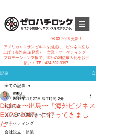
08.03.
2026 更新！
アメリカ＞ロサンゼルスを拠点に、ビジネス立ち
上げ（海外進出/起業）・営業・マーケティング・
プロモーション支援で、御社の利益最大化をお手
伝い！
TEL:
424-392-3397
記事
全ての記事
mitsu
全ての記事
2017年11月27日
読了時間: 2分
Digima 〜出島〜『海外ビジネス
お知らせ
EXPO 2017』に行ってきまし
あなたの仕事哲学って何？
た！
マーケティング
会社設立・起業