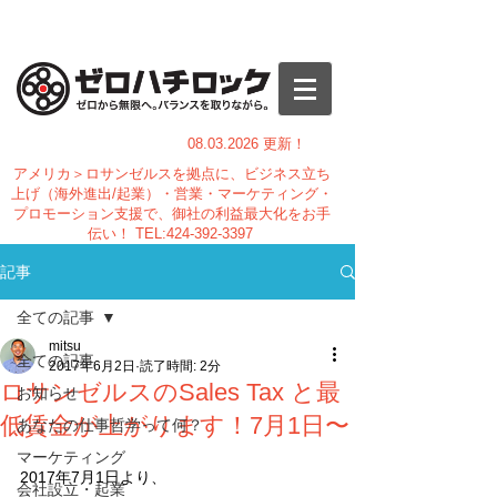
08.03.
2026 更新！
アメリカ＞ロサンゼルスを拠点に、ビジネス立ち
上げ（海外進出/起業）・営業・マーケティング・
プロモーション支援で、御社の利益最大化をお手
伝い！
TEL:
424-392-3397
記事
全ての記事
mitsu
全ての記事
2017年6月2日
読了時間: 2分
ロサンゼルスのSales Tax と最
お知らせ
低賃金が上がります！7月1日〜
あなたの仕事哲学って何？
マーケティング
2017年7月1日より、
会社設立・起業