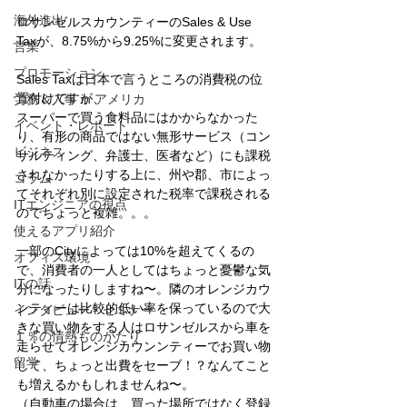
海外進出
ロサンゼルスカウンティーのSales & Use 
Taxが、8.75%から9.25%に変更されます。
営業
プロモーション
Sales Taxは日本で言うところの消費税の位
置付けですが、
労務＆人事 in アメリカ
スーパーで買う食料品にはかからなかった
イベント・レポート
り、有形の商品ではない無形サービス（コン
ビジネス
サルティング、弁護士、医者など）にも課税
されなかったりする上に、州や郡、市によっ
コラム
てそれぞれ別に設定された税率で課税される
ITエンジニアの視点
のでちょっと複雑。。。
使えるアプリ紹介
一部のCityによっては10%を超えてくるの
オフィス環境
で、消費者の一人としてはちょっと憂鬱な気
ITの話
分になったりしますね〜。隣のオレンジカウ
ンティーは比較的低い率を保っているので大
インタビュー・セミナー
きな買い物をする人はロサンゼルスから車を
１％の情熱ものがたり
走らせてオレンジカウンンティーでお買い物
留学
して、ちょっと出費をセーブ！？なんてこと
も増えるかもしれませんね〜。
（自動車の場合は、買った場所ではなく登録