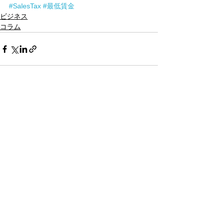
#SalesTax
#最低賃金
ビジネス
コラム
あなたの仕事哲学って何で