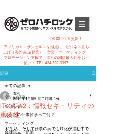
08.03.
2026 更新！
アメリカ＞ロサンゼルスを拠点に、ビジネス立ち
上げ（海外進出/起業）・営業・マーケティング・
プロモーション支援で、御社の利益最大化をお手
伝い！
TEL:
424-392-3397
記事
全ての記事
友莉
全ての記事
2016年4月6日
読了時間: 1分
ITの話#2：情報セキュリティの
お知らせ
重要性
あなたの仕事哲学って何？
マーケティング
私生活、そして仕事の面でもIT化が進む中で
会社設立・起業