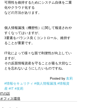
可用性を維持するためにシステム自体を二重
化やクラウド化する
などの方法があります。
個人情報漏洩（機密性）に関して報道されや
すくなってはいますが、
3要素をバランス良くコントロール、維持す
ることが重要です。
IT化によって様々な面で利便性が向上してい
ますが、
その反面情報資産を守ることが最も大切なこ
とを忘れないようにしたいものですね。
Posted by 
友莉
#情報セキュリティ
#個人情報漏洩
#情報資
産
#IT
#友莉
ITの話
オフィス環境