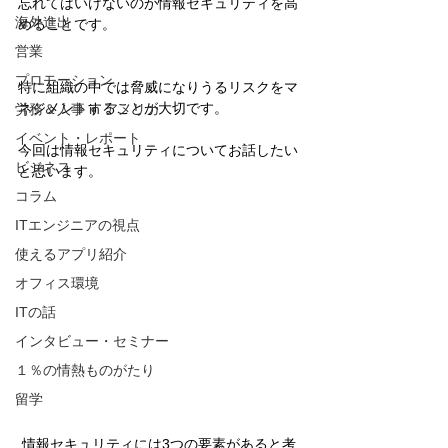
忘れてはいけないのが情報セキュリティを高
海外進出
めることです。
営業
プロモーション
特に組織の中では脅威になりうるリスクをマ
ネジメントすることが大切です。
労務＆人事 in アメリカ
イベント・レポート
今回は情報セキュリティについてお話したい
ビジネス
と思います。
コラム
ITエンジニアの視点
使えるアプリ紹介
オフィス環境
ITの話
インタビュー・セミナー
１％の情熱ものがたり
留学
 情報セキュリティには3つの要素があると考