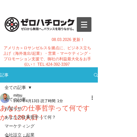
08.03.
2026 更新！
アメリカ＞ロサンゼルスを拠点に、ビジネス立ち
上げ（海外進出/起業）・営業・マーケティング・
プロモーション支援で、御社の利益最大化をお手
伝い！
TEL:
424-392-3397
記事
全ての記事
mitsu
全ての記事
2017年4月13日
読了時間: 1分
あなたの仕事哲学って何です
お知らせ
か？129人目！
あなたの仕事哲学って何？
マーケティング
会社設立・起業