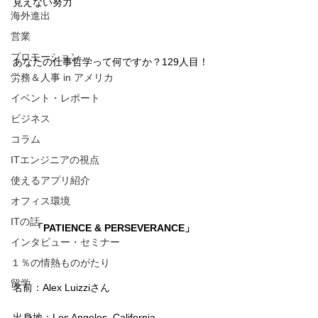
見えない努力
海外進出
営業
プロモーション
あなたの仕事哲学って何ですか？129人目！
労務＆人事 in アメリカ
イベント・レポート
ビジネス
コラム
ITエンジニアの視点
使えるアプリ紹介
オフィス環境
ITの話
「PATIENCE & PERSEVERANCE」
インタビュー・セミナー
１％の情熱ものがたり
留学
名前：Alex Luizziさん
出身地：Los Angeles, California