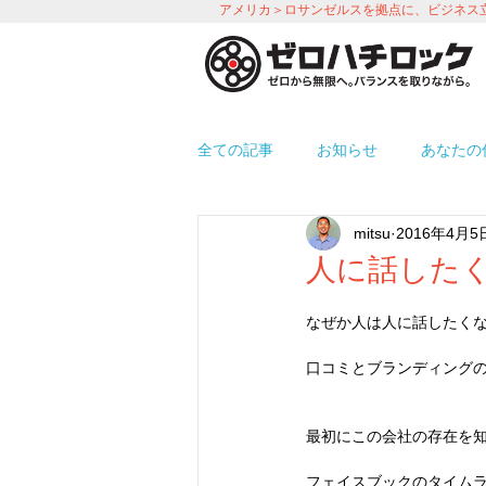
アメリカ＞ロサンゼルスを拠点に、ビジネス
全ての記事
お知らせ
あなたの
mitsu
2016年4月5
プロモーション
労務＆人事 i
人に話した
なぜか人は人に話したく
使えるアプリ紹介
オフィス環
口コミとブランディング
最初にこの会社の存在を
フェイスブックのタイム