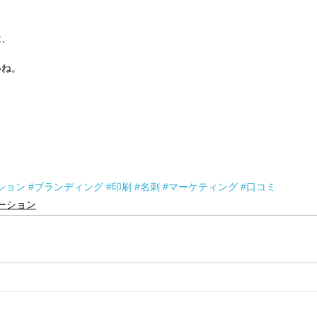
は、
いね。
ション
#ブランディング
#印刷
#名刺
#マーケティング
#口コミ
ーション