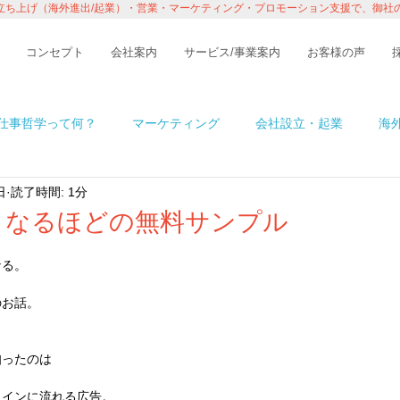
立ち上げ（海外進出/起業）・営業・マーケティング・プロモーション支援で、御社
コンセプト
会社案内
サービス/事業案内
お客様の声
仕事哲学って何？
マーケティング
会社設立・起業
海
日
読了時間: 1分
n アメリカ
イベント・レポート
ビジネス
コラム
くなるほどの無料サンプル
なる。
境
ITの話
インタビュー・セミナー
１％の情熱ものが
のお話。
知ったのは
ラインに流れる広告。