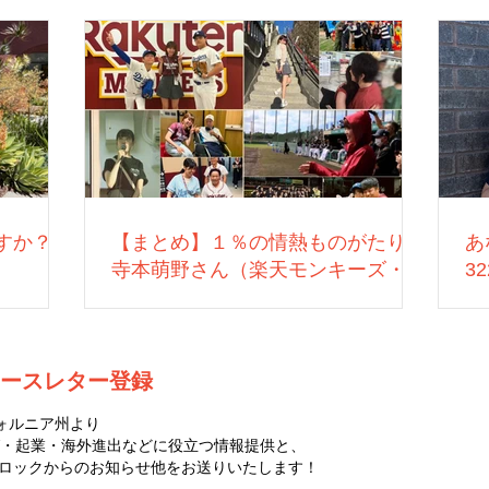
すか？
【まとめ】１％の情熱ものがたり：
あ
寺本萌野さん（楽天モンキーズ・営
3
業）
ースレター登録
ォルニア州より
・起業・海外進出などに役立つ情報提供と、
ゼロハチロックからのお知らせ他をお送りいたします！