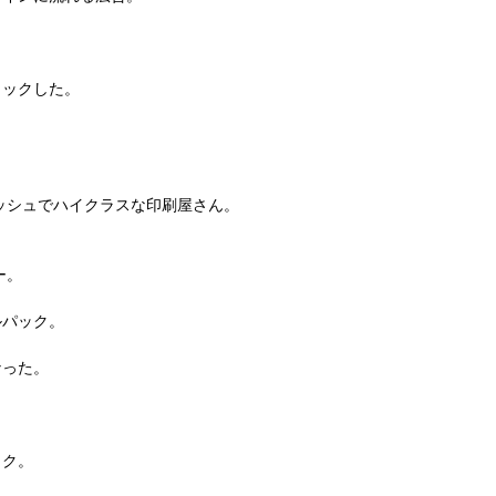
、
リックした。
ッシュでハイクラスな印刷屋さん。
ー。
ルパック。
なった。
ック。