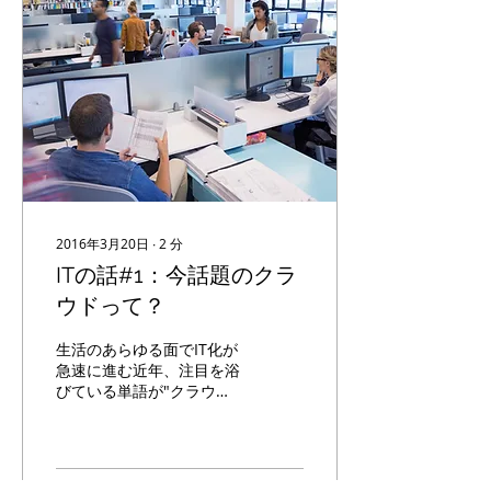
2016年3月20日
∙
2
分
ITの話#1：今話題のクラ
ウドって？
生活のあらゆる面でIT化が
急速に進む近年、注目を浴
びている単語が"クラウ
ド"です。 ニュースで耳に
してことはあるけれど、実
際にクラウドとは何か、説
明できる人は少ないかもし