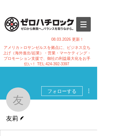
08.03.
2026 更新！
アメリカ＞ロサンゼルスを拠点に、ビジネス立ち
上げ（海外進出/起業）・営業・マーケティング・
プロモーション支援で、御社の利益最大化をお手
伝い！
TEL:
424-392-3397
その他
フォローする
友莉
脚本
友莉