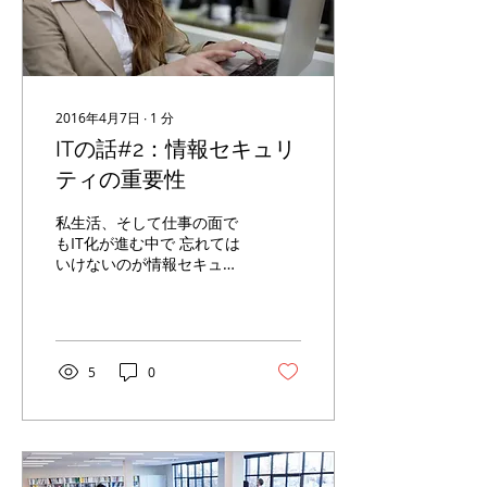
2016年4月7日
∙
1
分
ITの話#2：情報セキュリ
ティの重要性
私生活、そして仕事の面で
もIT化が進む中で 忘れては
いけないのが情報セキュリ
ティを高めることです。 特
に組織の中では脅威になり
うるリスクをマネジメント
することが大切です。 今回
は情報セキュリティについ
5
0
てお話したいと思いま
す。...