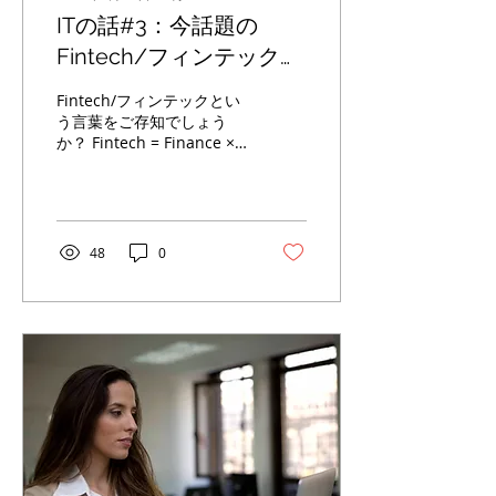
ITの話#3：今話題の
Fintech/フィンテックの
お話 その１
Fintech/フィンテックとい
う言葉をご存知でしょう
か？ Fintech = Finance ×
Technology Financeと
Technologyが一緒になっ
た造語であるFintech/フィ
ンテック、 最近とても注目
を集めている言葉です
48
0
ね。...