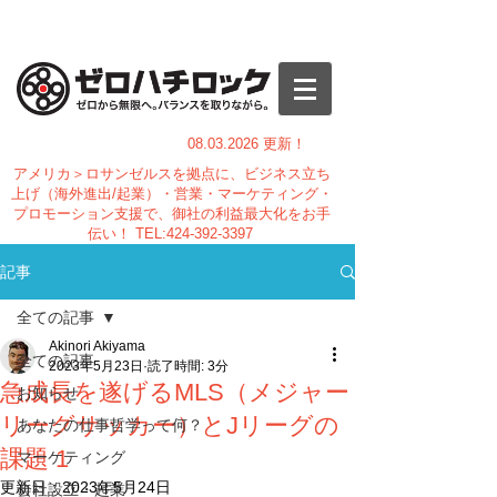
08.03.
2026 更新！
アメリカ＞ロサンゼルスを拠点に、ビジネス立ち
上げ（海外進出/起業）・営業・マーケティング・
プロモーション支援で、御社の利益最大化をお手
伝い！
TEL:
424-392-3397
記事
全ての記事
Akinori Akiyama
全ての記事
2023年5月23日
読了時間: 3分
急成長を遂げるMLS（メジャー
お知らせ
リーグサッカー）とJリーグの
あなたの仕事哲学って何？
課題 1
マーケティング
更新日：
2023年5月24日
会社設立・起業