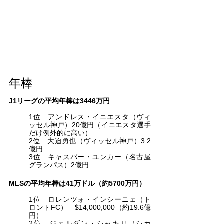
年棒
J1リーグの平均年棒は3446万円
1位　アンドレス・イニエスタ（ヴィ
ッセル神戸）20億円（イニエスタ選手
だけ例外的に高い）
2位　大迫勇也（ヴィッセル神戸）3.2
億円
3位　キャスパー・ユンカー（名古屋
グランパス）2億円
MLSの平均年棒は41万ドル（約5700万円）
1位　ロレンツォ・インシーニェ（ト
ロントFC）　$14,000,000（約19.6億
円）
2位　ジェルダン・シャキリ（シカ