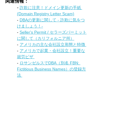
関連情報：
- 
詐欺に注意！ドメイン更新の手紙 
(Domain Registry Letter Scam)
- 
DBAの更新に関して - 詐欺に気をつ
けましょう！-
- 
Seller's Permit / セラーズパーミット
に関して（カリフォルニア州）
- 
アメリカの主な会社設立形態と特徴 
- 
アメリカで起業・会社設立！重要な
就労ビザ 
- 
ロサンゼルスでDBA（別名 FBN: 
Fictitious Business Names）の登録方
法 
- 
アメリカ　ビジネスライセン
ス/Business Licenseの取得方法
- 
会社名を決めるときのポイント4つ
- 
アメリカでビジネスを買う！（企業
売買:M&A） 
ビジネス