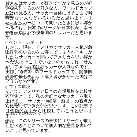
皆さんはサッカーが好きですか？見るのが好
海外進出
きな人、するのが好きな人、ワールドカップ
だけは見る人、サッカー自体にはそこまで興
営業
味がない人などいろいろだと思います。ま
た、サッカーについて聞いたときに思い浮か
プロモーション
べるのは、日本のJリーグや日本代表、南米
やヨーロッパの強豪国のサッカーだと思いま
労務＆人事 in アメリカ
す。
イベント・レポート
しかし、現在、アメリカでサッカー人気が急
ビジネス
上昇しているのをご存じでしょうか？もしか
したらサッカーと聞いてアメリカを思い浮か
コラム
べた人はそこまでいないのかもしれません
が、アメリカではサッカーが人気なのです。
ITエンジニアの視点
実際、過去3回のワールドカップで、開催国
以外で最もチケット購入者が多かった国はア
使えるアプリ紹介
メリカなのです。
オフィス環境
そこで、アメリカと日本の市場規模を比較す
ITの話
る一例として、私の大好きなサッカーを取り
上げて、「サッカー×経済・経営」の観点か
インタビュー・セミナー
ら比較していきたいと思います。この記事で
は金額的な面から比較していこうと思いま
１％の情熱ものがたり
す。
また、このシリーズの最後にＪリーグが取り
留学
組むべきことについて個人的な意見を書いて
いこうと思っています。