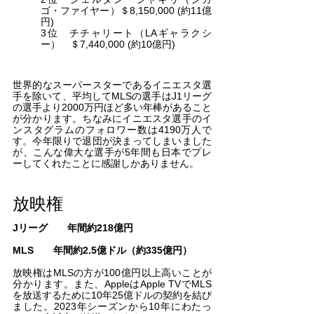
ゴ・ファイヤー）＄8,150,000 (約11億
円)
3位　チチャリート（LAギャラクシ
ー）　＄7,440,000 (約10億円)
世界的なスーパースターであるイニエスタ選
手を除いて、平均してMLSの選手はJ1リーグ
の選手より2000万円ほど多い年棒があること
が分かります。ちなみにイニエスタ選手のイ
ンスタグラムのフォロワー数は4190万人で
す。今年限りで退団が決まってしまいました
が、こんな偉大な選手が5年間も日本でプレ
ーしてくれたことに感謝しかありません。
放映権
Jリーグ　　年間約218億円
MLS       年間約2.5億ドル（約335億円）
放映権はMLSの方が100億円以上高いことが
分かります。また、AppleはApple TVでMLS
を放送するために10年25億ドルの契約を結び
ました。2023年シーズンから10年にわたっ