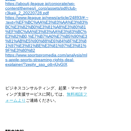
https://aboutj.jleague.jp/corporate/wp-
content/themes/j_corp/assets/pdf/club-
r3kaiji_2_20220728.pdf
https://www.jleague.jp/news/article/24893/#:~
:text=%EF%BC%AA%E3%83%AA%E3%83%
BC%E3%82%B0%E3%81%A8%E3%80%81
%EF%BC%AA%E3%83%AA%E3%83%BC%
E3%82%B0,%E7%B7%A0%E7%B5%90%E3
%81%AB%E5%90%88%E6%84%8F%E3%8
1%97%E3%81%BE%E3%81%97%E3%81%
9F%E3%80%82
https://www.sportspromedia.com/analysis/ml
s-apple-sports-streaming-rights-deal-
explainer/?zephr_sso_ott=jUyGIX
ビジネスコンサルティング、起業・マーケテ
ィング支援サービスに関しては、
無料相談フ
ォームより
ご連絡ください。