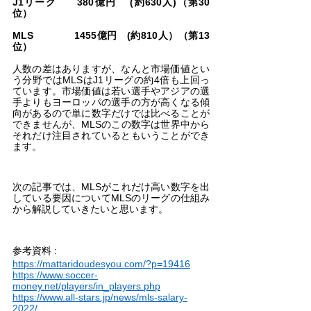
J1リーグ　　380億円 　(約630人)（第30
位）
MLS　　　　1455億円   (約810人）（第13
位）
人数の差はありますが、なんと市場価値とい
う分野ではMLSはJ1リーグの約4倍も上回っ
ています。市場価値は若い選手やアジアの選
手よりもヨーロッパの選手の方が高くなる傾
向があるので単に数字だけでは比べることが
できませんが、MLSのこの数字は世界中から
それだけ注目されているともいうことができ
ます。
次の記事では、MLSがこれだけ高い数字を出
している要因についてMLSのリーグの仕組み
から解説していきたいと思います。
参考資料 : 
https://mattaridoudesyou.com/?p=19416
https://www.soccer-
money.net/players/in_players.php
https://www.all-stars.jp/news/mls-salary-
2022/