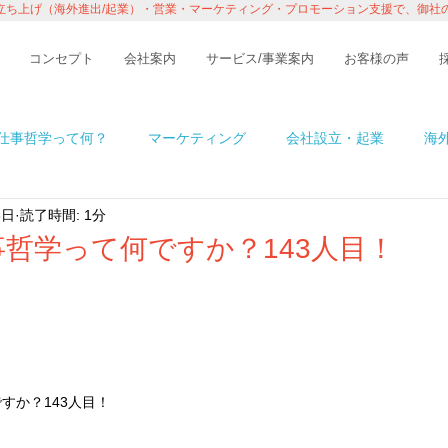
立ち上げ（海外進出/起業）・営業・マーケティング・プロモーション支援で、御社
コンセプト
会社案内
サービス/事業案内
お客様の声
仕事哲学って何？
マーケティング
会社設立・起業
海
8日
読了時間: 1分
n アメリカ
イベント・レポート
ビジネス
コラム
哲学って何ですか？143人目！
境
ITの話
インタビュー・セミナー
１％の情熱ものが
すか？143人目！