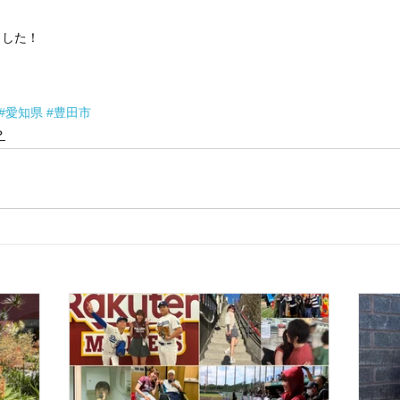
ました！
#愛知県
#豊田市
？