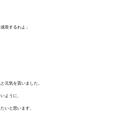
だ成長するわよ」
、
気と元気を貰いました。
ないように、
みたいと思います。