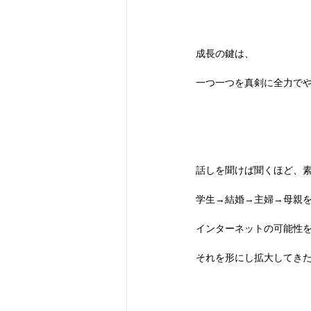
成長の鍵は、
一つ一つを真剣に全力で
話しを聞けば聞くほど、
学生→結婚→主婦→母親
インターネットの可能性
それを形にし拡大してき