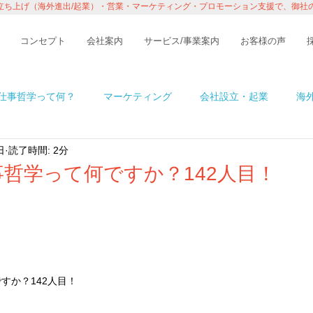
立ち上げ（海外進出/起業）・営業・マーケティング・プロモーション支援で、御社
コンセプト
会社案内
サービス/事業案内
お客様の声
仕事哲学って何？
マーケティング
会社設立・起業
海
日
読了時間: 2分
n アメリカ
イベント・レポート
ビジネス
コラム
哲学って何ですか？142人目！
境
ITの話
インタビュー・セミナー
１％の情熱ものが
すか？142人目！