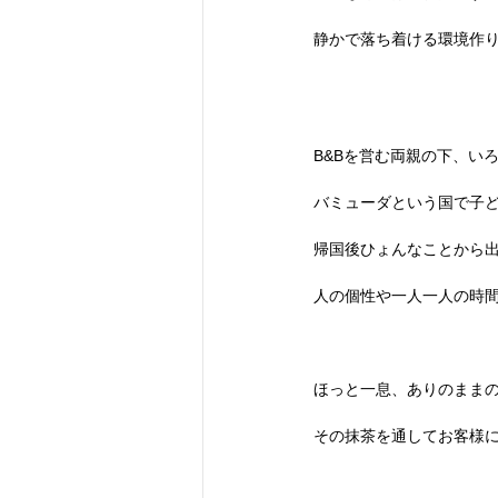
静かで落ち着ける環境作りTran
B&Bを営む両親の下、い
バミューダという国で子ど
帰国後ひょんなことから出会
人の個性や一人一人の時間を大
ほっと一息、ありのままの自
その抹茶を通してお客様に