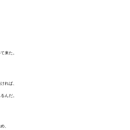
、
いて来た。
続ければ、
れるんだ。
覚め、