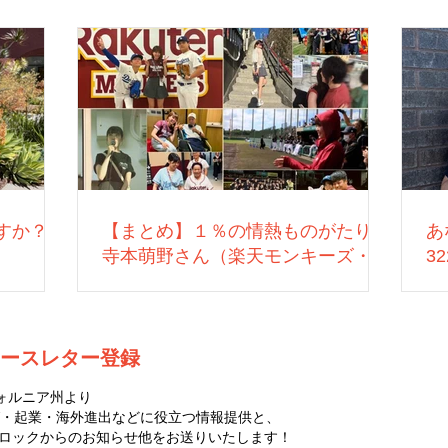
すか？
【まとめ】１％の情熱ものがたり：
あ
寺本萌野さん（楽天モンキーズ・営
3
業）
ースレター登録
ォルニア州より
・起業・海外進出などに役立つ情報提供と、
ゼロハチロックからのお知らせ他をお送りいたします！