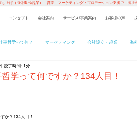
立ち上げ（海外進出/起業）・営業・マーケティング・プロモーション支援で、御社
コンセプト
会社案内
サービス/事業案内
お客様の声
仕事哲学って何？
マーケティング
会社設立・起業
海
日
読了時間: 1分
n アメリカ
イベント・レポート
ビジネス
コラム
哲学って何ですか？134人目！
境
ITの話
インタビュー・セミナー
１％の情熱ものが
すか？134人目！