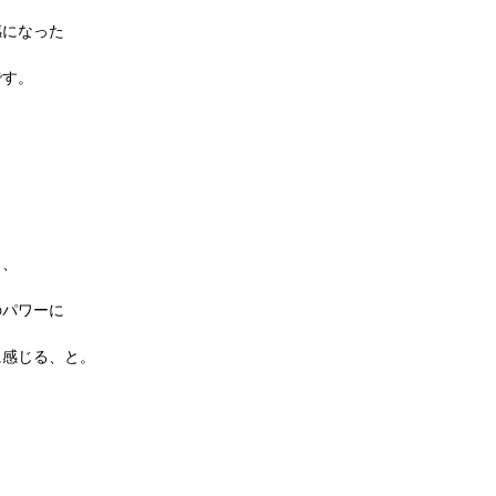
感になった
です。
も
り、
のパワーに
に感じる、と。