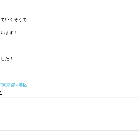
していくそうで、
ています！
ました！
#東京都
#港区
？