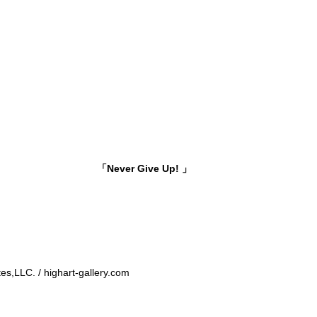
「Never Give Up! 」
,LLC. / highart-gallery.com