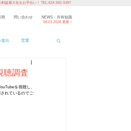
の利益最大化をお手伝い！
TEL:424-392-3397
採用
問い合わせ
NEWS・共有知識
08.03.
2026 更新！
外進出
営業
ITエンジニアの視点
視聴調査
uTubeを視聴し、
たり
留学
明されているのでご