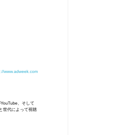
p://www.adweek.com
uTube、そして
okと世代によって視聴