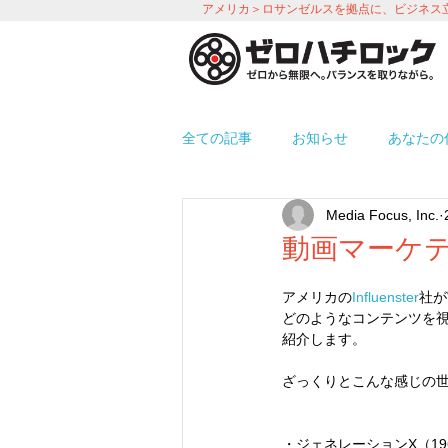
アメリカ＞ロサンゼルスを拠点に、ビジネス
全ての記事
お知らせ
あなたの
Media Focus, Inc.
プロモーション
労務＆人事 i
動画マーケ
アメリカの
Influenster
社が
使えるアプリ紹介
オフィス環
どのようなコンテンツを
紹介します。
ざっくりとこんな感じの
・ジェネレーションX（19