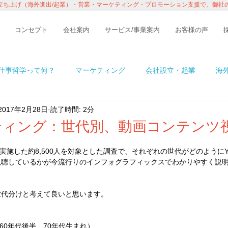
立ち上げ（海外進出/起業）・営業・マーケティング・プロモーション支援で、御社
コンセプト
会社案内
サービス/事業案内
お客様の声
仕事哲学って何？
マーケティング
会社設立・起業
海
2017年2月28日
読了時間: 2分
n アメリカ
イベント・レポート
ビジネス
コラム
ティング：世代別、動画コンテンツ
実施した約8,500人を対象とした調査で、それぞれの世代がどのようにYo
境
ITの話
インタビュー・セミナー
１％の情熱ものが
視聴しているかが今流行りのインフォグラフィックスでわかりやすく説
世代分けと考えて良いと思います。
60年代後半、70年代生まれ）