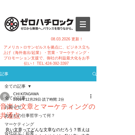
08.03.
2026 更新！
アメリカ＞ロサンゼルスを拠点に、ビジネス立ち
上げ（海外進出/起業）・営業・マーケティング・
プロモーション支援で、御社の利益最大化をお手
伝い！
TEL:
424-392-3397
記事
全ての記事
CHI KITAGAWA
全ての記事
2016年12月29日
読了時間: 2分
音楽と文章とマーケティングの
お知らせ
共通点
あなたの仕事哲学って何？
マーケティング
良い文章ってどんな文章なのだろう？答えは
会社設立・起業