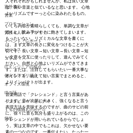
人それぞれかもしれませんが、私は良い文章
海外進出
は、良い音楽と似ているなと思います。 心地
よいリズムですーっと心に染みわたるもの。
営業
プロモーション
いくら内容が素晴らしくても、単調な文章が
続くと、読み手がすぐに飽きてしまいます。
労務＆人事 in アメリカ
もったいない。リズミカルな文章を書くに
イベント・レポート
は、まず文章の長さに変化をつけることが大
ビジネス
切です。長い文章→短い文章→長い文章→短
い文章を交互に使ったりして、遊んでみてく
コラム
ださい。自然と心地よいリズムができてきま
ITエンジニアの視点
す。または、注目してもらいたい一番大事な
使えるアプリ紹介
ポイントを、あえて短い言葉でまとめると、
よりインパクトが出ます。
オフィス環境
ITの話
音楽用語で「クレシェンド」と言う言葉があ
ります。音が次第に大きく、強くなると言う
インタビュー・セミナー
表現方法を意味するのですが、曲のサビの前
１％の情熱ものがたり
に、徐々に音も気分も盛り上がるのは、この
留学
クレシェンドが用いられているからでしょ
う。実は文章の中でもこれは、欠かせない要
素の一つなのです。一番伝えたい、たった一