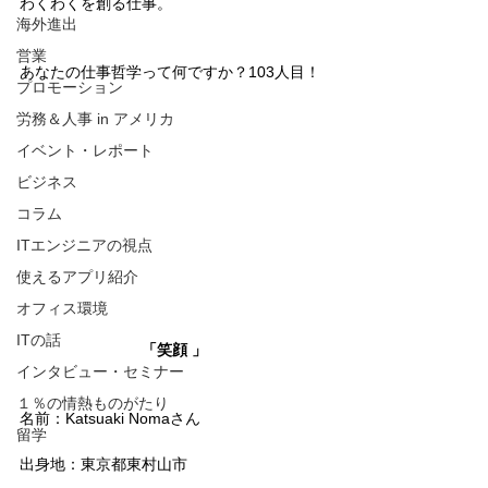
わくわくを創る仕事。
海外進出
営業
あなたの仕事哲学って何ですか？103人目！
プロモーション
労務＆人事 in アメリカ
イベント・レポート
ビジネス
コラム
ITエンジニアの視点
使えるアプリ紹介
オフィス環境
ITの話
「笑顔 」
インタビュー・セミナー
１％の情熱ものがたり
名前：Katsuaki Nomaさん
留学
出身地：東京都東村山市