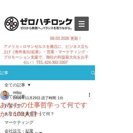
08.03.
2026 更新！
アメリカ＞ロサンゼルスを拠点に、ビジネス立ち
上げ（海外進出/起業）・営業・マーケティング・
プロモーション支援で、御社の利益最大化をお手
伝い！
TEL:
424-392-3397
記事
全ての記事
mitsu
全ての記事
2016年11月29日
読了時間: 1分
あなたの仕事哲学って何です
お知らせ
か？103人目！
あなたの仕事哲学って何？
マーケティング
会社設立・起業