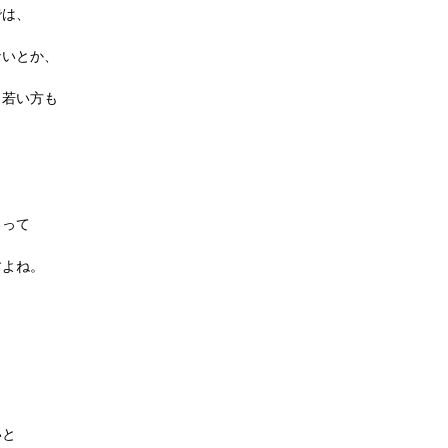
では、
ないとか、
う若い方も
るって
すよね。
いと