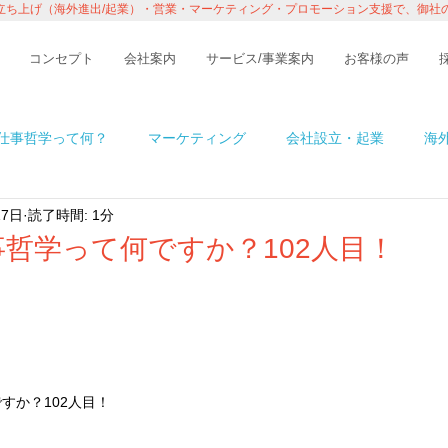
立ち上げ（海外進出/起業）・営業・マーケティング・プロモーション支援で、御社
コンセプト
会社案内
サービス/事業案内
お客様の声
仕事哲学って何？
マーケティング
会社設立・起業
海
17日
読了時間: 1分
n アメリカ
イベント・レポート
ビジネス
コラム
哲学って何ですか？102人目！
境
ITの話
インタビュー・セミナー
１％の情熱ものが
すか？102人目！