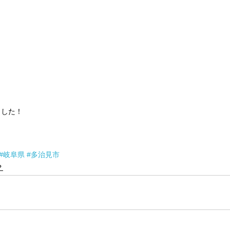
ました！
#岐阜県
#多治見市
？