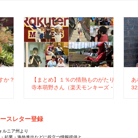
すか？
【まとめ】１％の情熱ものがたり：
あ
寺本萌野さん（楽天モンキーズ・営
3
業）
ースレター登録
ォルニア州より
・起業・海外進出などに役立つ情報提供と、