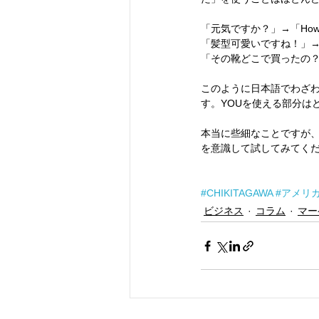
「元気ですか？」→「How a
「髪型可愛いですね！」→「I lov
「その靴どこで買ったの？」→「Wh
このように日本語でわざわ
す。YOUを使える部分は
本当に些細なことですが、
を意識して試してみてく
#CHIKITAGAWA
#アメリ
ビジネス
コラム
マー