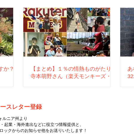
すか？
【まとめ】１％の情熱ものがたり：
あ
寺本萌野さん（楽天モンキーズ・営
3
業）
ースレター登録
ォルニア州より
・起業・海外進出などに役立つ情報提供と、
ゼロハチロックからのお知らせ他をお送りいたします！