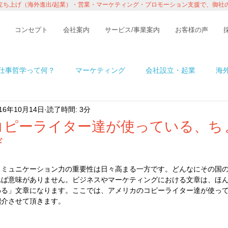
立ち上げ（海外進出/起業）・営業・マーケティング・プロモーション支援で、御社
コンセプト
会社案内
サービス/事業案内
お客様の声
仕事哲学って何？
マーケティング
会社設立・起業
海
016年10月14日
読了時間: 3分
n アメリカ
イベント・レポート
ビジネス
コラム
コピーライター達が使っている、ち
ザ
境
ITの話
インタビュー・セミナー
１％の情熱ものが
コミュニケーション力の重要性は日々高まる一方です。どんなにその国
れば意味がありません。ビジネスやマーケティングにおける文章は、ほ
わる」文章になります。ここでは、アメリカのコピーライター達が使っ
紹介させて頂きます。