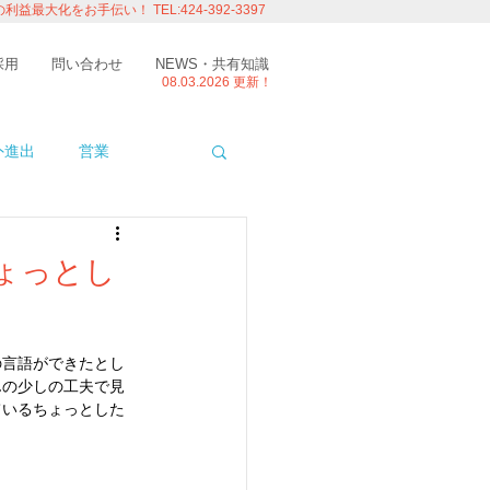
の利益最大化をお手伝い！
TEL:424-392-3397
採用
問い合わせ
NEWS・共有知識
08.03.
2026 更新！
外進出
営業
ITエンジニアの視点
ょっとし
たり
留学
の言語ができたとし
んの少しの工夫で見
ているちょっとした