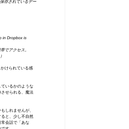
に保存されているデー
 in Dropbox is 
携帯でアクセス。
。）
しかけられている感
しているかのような
身させられる、魔法
かもしれませんが、
すると、少し不自然
日常会話で「あな
のです。