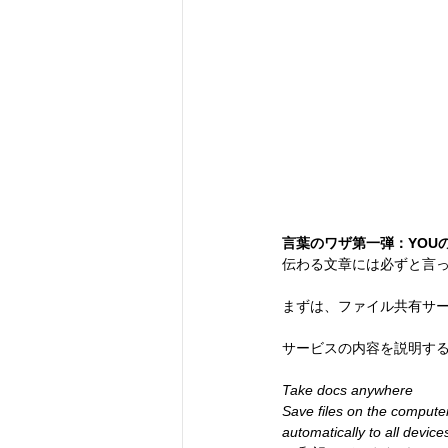
言葉のワザ第一弾：YOU
伝わる文章には必ずと言っ
まずは、ファイル共有サ
サービスの内容を説明す
Take docs anywhere
Save files on the compute
automatically to all devices