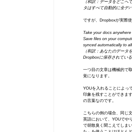
（和訳：データをどこへで
タはすべて自動的に全デ
ですが、Dropboxが実
Take your docs anywhere
Save files on your comput
synced automatically to all
（和訳：あなたのデータ
Dropboxに保存され
一つ目の文章は機械的で
覚になります。
YOUを入れることによっ
印象を残すことができます
の言葉なのです。
こちらの例の場合、同じ文
英語において、YOUでや
で胡散臭く聞こえてしまい
た」を使うことはほとんど