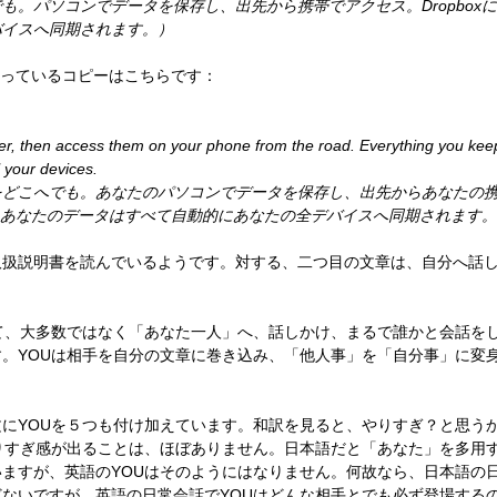
も。パソコンでデータを保存し、出先から携帯でアクセス。Dropbox
バイスへ同期されます。）
際使っているコピーはこちらです：
er, then access them on your phone from the road. Everything you keep
 your devices. 
をどこへでも。あなたのパソコンでデータを保存し、出先からあなたの
ているあなたのデータはすべて自動的にあなたの全デバイスへ同期されます
取扱説明書を読んでいるようです。対する、二つ目の文章は、自分へ話
て、大多数ではなく「あなた一人」へ、話しかけ、まるで誰かと会話を
。YOUは相手を自分の文章に巻き込み、「他人事」を「自分事」に変
にYOUを５つも付け加えています。和訳を見ると、やりすぎ？と思う
りすぎ感が出ることは、ほぼありません。日本語だと「あなた」を多用
ますが、英語のYOUはそのようにはなりません。何故なら、日本語の
ないですが、英語の日常会話でYOUはどんな相手とでも必ず登場する